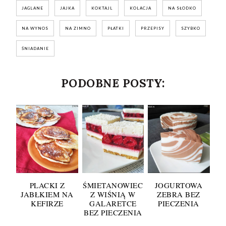
JAGLANE
JAJKA
KOKTAJL
KOLACJA
NA SŁODKO
NA WYNOS
NA ZIMNO
PŁATKI
PRZEPISY
SZYBKO
ŚNIADANIE
PODOBNE POSTY:
PLACKI Z
ŚMIETANOWIEC
JOGURTOWA
JABŁKIEM NA
Z WIŚNIĄ W
ZEBRA BEZ
KEFIRZE
GALARETCE
PIECZENIA
BEZ PIECZENIA