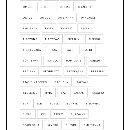
OMLET
OPONKI
ORKISZ
ORZECHY
OWIES
OWOCE
OWSIANKA
PANCAKES
PANIERKA
PASTA
PASZTET
PĄCZKI
PIECZONE
PIECZYWO
PIERNIKI
PIEROGI
PIETRUSZKA
PIZZA
PLACKI
PŁATKI
POKRZYWA
POMELO
POMIDORY
PORADY
PRALINY
PRODUKTY
PRZEKĄSKA
PRZEPISY
PTASIE MLECZKO
RACUCHY
RAZOWE
RECENZJE
RYBY
RYŻ
SALAMI
SAŁATKA
SEN
SER
SEREK
SERNIK
SIŁOWNIE
SŁOIKI
SOS
SPORT
SURÓWKA
SZARLOTKA
SZYBKO
ŚLIWKI
ŚMIETANKA