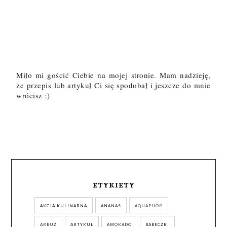
Miło mi gościć Ciebie na mojej stronie. Mam nadzieję,
że przepis lub artykuł Ci się spodobał i jeszcze do mnie
wrócisz :)
ETYKIETY
AKCJA KULINARNA
ANANAS
AQUAPHOR
ARBUZ
ARTYKUŁ
AWOKADO
BABECZKI