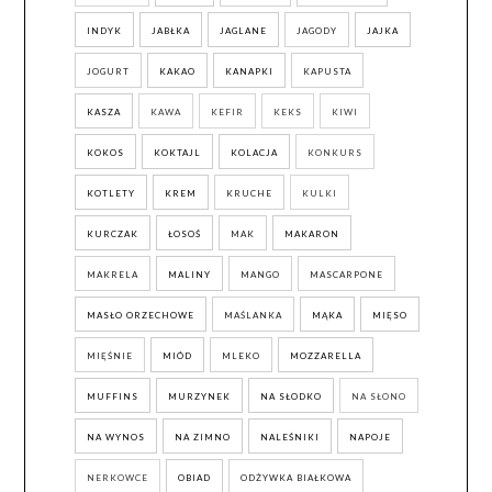
INDYK
JABŁKA
JAGLANE
JAGODY
JAJKA
JOGURT
KAKAO
KANAPKI
KAPUSTA
KASZA
KAWA
KEFIR
KEKS
KIWI
KOKOS
KOKTAJL
KOLACJA
KONKURS
KOTLETY
KREM
KRUCHE
KULKI
KURCZAK
ŁOSOŚ
MAK
MAKARON
MAKRELA
MALINY
MANGO
MASCARPONE
MASŁO ORZECHOWE
MAŚLANKA
MĄKA
MIĘSO
MIĘŚNIE
MIÓD
MLEKO
MOZZARELLA
MUFFINS
MURZYNEK
NA SŁODKO
NA SŁONO
NA WYNOS
NA ZIMNO
NALEŚNIKI
NAPOJE
NERKOWCE
OBIAD
ODŻYWKA BIAŁKOWA