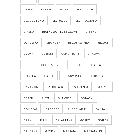
BABKA
BANAN
BARKI
BEZ CUKRU
BEZ GLUTENU
BEZ JAJEK
BEZ PIECZENIA
BIAŁKO
BIAŁKOWO-TŁUSZCZOWE
BISZKOPT
BORÓWKA
BROKUŁY
BRZOSKWINIA
BRZUCH
BUDYŃ
BURAKI
CAMEMBERT
CHAŁWA
CHLEB
CHOLESTEROL
CHRZAN
CIASTA
CIASTKA
CIASTO
CIEKAWOSTKI
CUKINIA
CYNAMON
CZEKOLADA
ĆWICZENIA
DAKTYLE
DESER
DIETA
DLA GOŚCI
DODATKI
DOMOWO
DROŻDŻE
DURSZLAK.PL
DYNIA
DŻEM
FILM
GALARETKA
GOFRY
GOUDA
GRUSZKA
GRYKA
HERBATA
HERBATNIKI