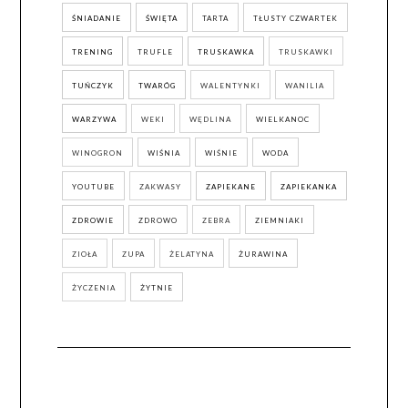
ŚNIADANIE
ŚWIĘTA
TARTA
TŁUSTY CZWARTEK
TRENING
TRUFLE
TRUSKAWKA
TRUSKAWKI
TUŃCZYK
TWARÓG
WALENTYNKI
WANILIA
WARZYWA
WEKI
WĘDLINA
WIELKANOC
WINOGRON
WIŚNIA
WIŚNIE
WODA
YOUTUBE
ZAKWASY
ZAPIEKANE
ZAPIEKANKA
ZDROWIE
ZDROWO
ZEBRA
ZIEMNIAKI
ZIOŁA
ZUPA
ŻELATYNA
ŻURAWINA
ŻYCZENIA
ŻYTNIE