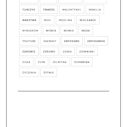
TUŃCZYK
TWARÓG
WALENTYNKI
WANILIA
WARZYWA
WEKI
WĘDLINA
WIELKANOC
WINOGRON
WIŚNIA
WIŚNIE
WODA
YOUTUBE
ZAKWASY
ZAPIEKANE
ZAPIEKANKA
ZDROWIE
ZDROWO
ZEBRA
ZIEMNIAKI
ZIOŁA
ZUPA
ŻELATYNA
ŻURAWINA
ŻYCZENIA
ŻYTNIE