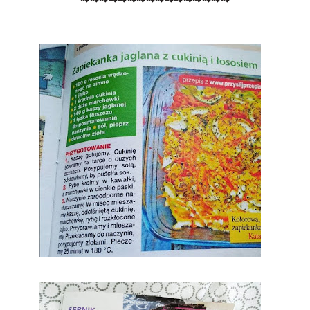
⇢
⇢
⇢
⇢
⇢
⇢
⇢
⇢
⇢
⇢
⇢
⇢
⇢
⇢
⇢
⇢