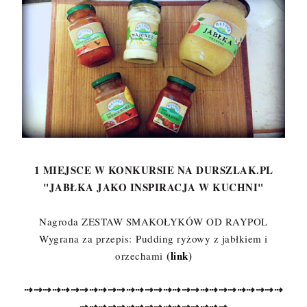
1 MIEJSCE W KONKURSIE NA DURSZLAK.PL
"JABŁKA JAKO INSPIRACJA W KUCHNI"
Nagroda ZESTAW SMAKOŁYKÓW OD RAYPOL
Wygrana za przepis:
Pudding ryżowy z jabłkiem i
(
link
)
orzechami
⇢
⇢
⇢
⇢
⇢
⇢
⇢
⇢
⇢
⇢
⇢
⇢
⇢
⇢
⇢
⇢
⇢
⇢
⇢
⇢
⇢
⇢
⇢
⇢
⇢
⇢
⇢
⇢