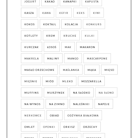
JOGURT
KAKAO
KANAPKI
KAPUSTA
KASZA
KAWA
KEFIR
KEKS
KIWI
KOKOS
KOKTAJL
KOLACJA
KONKURS
KOTLETY
KREM
KRUCHE
KULKI
KURCZAK
ŁOSOŚ
MAK
MAKARON
MAKRELA
MALINY
MANGO
MASCARPONE
MASŁO ORZECHOWE
MAŚLANKA
MĄKA
MIĘSO
MIĘŚNIE
MIÓD
MLEKO
MOZZARELLA
MUFFINS
MURZYNEK
NA SŁODKO
NA SŁONO
NA WYNOS
NA ZIMNO
NALEŚNIKI
NAPOJE
NERKOWCE
OBIAD
ODŻYWKA BIAŁKOWA
OMLET
OPONKI
ORKISZ
ORZECHY