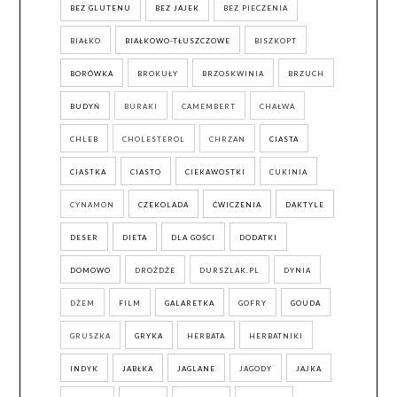
BEZ GLUTENU
BEZ JAJEK
BEZ PIECZENIA
BIAŁKO
BIAŁKOWO-TŁUSZCZOWE
BISZKOPT
BORÓWKA
BROKUŁY
BRZOSKWINIA
BRZUCH
BUDYŃ
BURAKI
CAMEMBERT
CHAŁWA
CHLEB
CHOLESTEROL
CHRZAN
CIASTA
CIASTKA
CIASTO
CIEKAWOSTKI
CUKINIA
CYNAMON
CZEKOLADA
ĆWICZENIA
DAKTYLE
DESER
DIETA
DLA GOŚCI
DODATKI
DOMOWO
DROŻDŻE
DURSZLAK.PL
DYNIA
DŻEM
FILM
GALARETKA
GOFRY
GOUDA
GRUSZKA
GRYKA
HERBATA
HERBATNIKI
INDYK
JABŁKA
JAGLANE
JAGODY
JAJKA