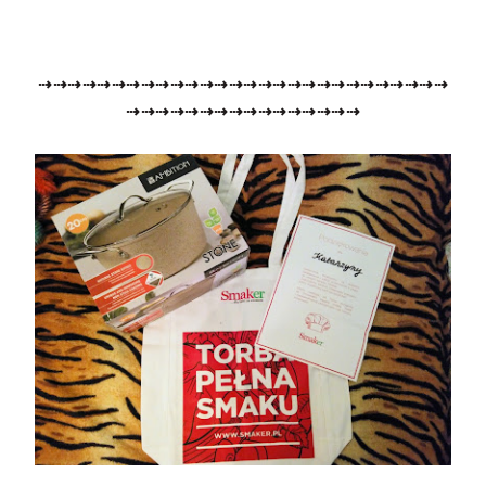
⇢
⇢
⇢
⇢
⇢
⇢
⇢
⇢
⇢
⇢
⇢
⇢
⇢
⇢
⇢
⇢
⇢
⇢
⇢
⇢
⇢
⇢
⇢
⇢
⇢
⇢
⇢
⇢
⇢
⇢
⇢
⇢
⇢
⇢
⇢
⇢
⇢
⇢
⇢
⇢
⇢
⇢
⇢
⇢