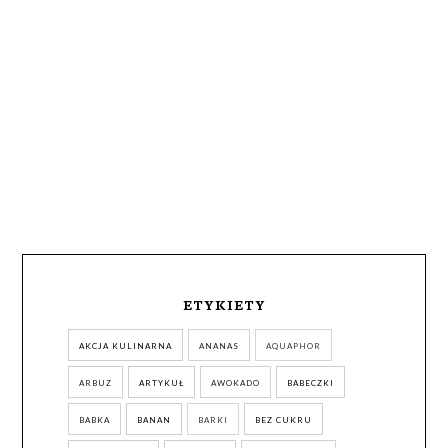
ETYKIETY
AKCJA KULINARNA
ANANAS
AQUAPHOR
ARBUZ
ARTYKUŁ
AWOKADO
BABECZKI
BABKA
BANAN
BARKI
BEZ CUKRU