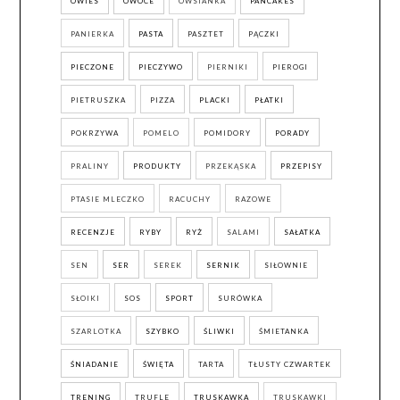
OWIES
OWOCE
OWSIANKA
PANCAKES
PANIERKA
PASTA
PASZTET
PĄCZKI
PIECZONE
PIECZYWO
PIERNIKI
PIEROGI
PIETRUSZKA
PIZZA
PLACKI
PŁATKI
POKRZYWA
POMELO
POMIDORY
PORADY
PRALINY
PRODUKTY
PRZEKĄSKA
PRZEPISY
PTASIE MLECZKO
RACUCHY
RAZOWE
RECENZJE
RYBY
RYŻ
SALAMI
SAŁATKA
SEN
SER
SEREK
SERNIK
SIŁOWNIE
SŁOIKI
SOS
SPORT
SURÓWKA
SZARLOTKA
SZYBKO
ŚLIWKI
ŚMIETANKA
ŚNIADANIE
ŚWIĘTA
TARTA
TŁUSTY CZWARTEK
TRENING
TRUFLE
TRUSKAWKA
TRUSKAWKI