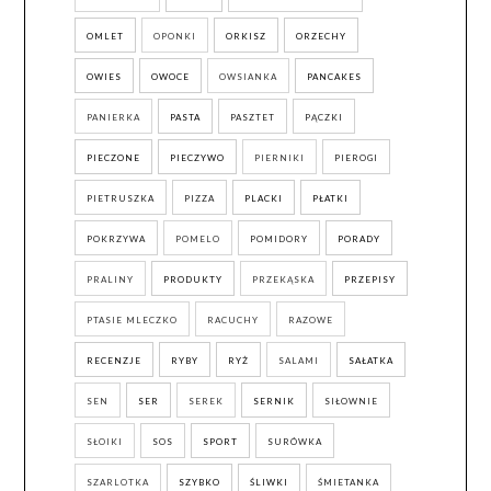
OMLET
OPONKI
ORKISZ
ORZECHY
OWIES
OWOCE
OWSIANKA
PANCAKES
PANIERKA
PASTA
PASZTET
PĄCZKI
PIECZONE
PIECZYWO
PIERNIKI
PIEROGI
PIETRUSZKA
PIZZA
PLACKI
PŁATKI
POKRZYWA
POMELO
POMIDORY
PORADY
PRALINY
PRODUKTY
PRZEKĄSKA
PRZEPISY
PTASIE MLECZKO
RACUCHY
RAZOWE
RECENZJE
RYBY
RYŻ
SALAMI
SAŁATKA
SEN
SER
SEREK
SERNIK
SIŁOWNIE
SŁOIKI
SOS
SPORT
SURÓWKA
SZARLOTKA
SZYBKO
ŚLIWKI
ŚMIETANKA