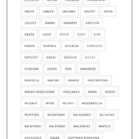
INDYK
JABŁKA
JAGLANE
JAGODY
JAJKA
JOGURT
KAKAO
KANAPKI
KAPUSTA
KASZA
KAWA
KEFIR
KEKS
KIWI
KOKOS
KOKTAJL
KOLACJA
KONKURS
KOTLETY
KREM
KRUCHE
KULKI
KURCZAK
ŁOSOŚ
MAK
MAKARON
MAKRELA
MALINY
MANGO
MASCARPONE
MASŁO ORZECHOWE
MAŚLANKA
MĄKA
MIĘSO
MIĘŚNIE
MIÓD
MLEKO
MOZZARELLA
MUFFINS
MURZYNEK
NA SŁODKO
NA SŁONO
NA WYNOS
NA ZIMNO
NALEŚNIKI
NAPOJE
NERKOWCE
OBIAD
ODŻYWKA BIAŁKOWA