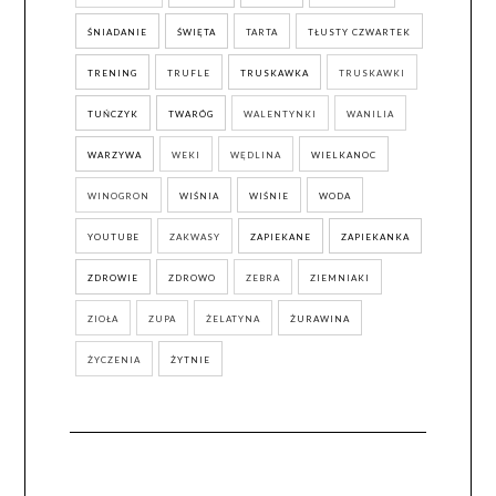
ŚNIADANIE
ŚWIĘTA
TARTA
TŁUSTY CZWARTEK
TRENING
TRUFLE
TRUSKAWKA
TRUSKAWKI
TUŃCZYK
TWARÓG
WALENTYNKI
WANILIA
WARZYWA
WEKI
WĘDLINA
WIELKANOC
WINOGRON
WIŚNIA
WIŚNIE
WODA
YOUTUBE
ZAKWASY
ZAPIEKANE
ZAPIEKANKA
ZDROWIE
ZDROWO
ZEBRA
ZIEMNIAKI
ZIOŁA
ZUPA
ŻELATYNA
ŻURAWINA
ŻYCZENIA
ŻYTNIE