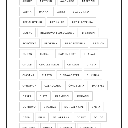
ARBUZ
ARTYKUŁ
AWOKADO
BABECZKI
BABKA
BANAN
BARKI
BEZ CUKRU
BEZ GLUTENU
BEZ JAJEK
BEZ PIECZENIA
BIAŁKO
BIAŁKOWO-TŁUSZCZOWE
BISZKOPT
BORÓWKA
BROKUŁY
BRZOSKWINIA
BRZUCH
BUDYŃ
BURAKI
CAMEMBERT
CHAŁWA
CHLEB
CHOLESTEROL
CHRZAN
CIASTA
CIASTKA
CIASTO
CIEKAWOSTKI
CUKINIA
CYNAMON
CZEKOLADA
ĆWICZENIA
DAKTYLE
DESER
DIETA
DLA GOŚCI
DODATKI
DOMOWO
DROŻDŻE
DURSZLAK.PL
DYNIA
DŻEM
FILM
GALARETKA
GOFRY
GOUDA
GRUSZKA
GRYKA
HERBATA
HERBATNIKI