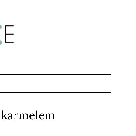
.
m karmelem