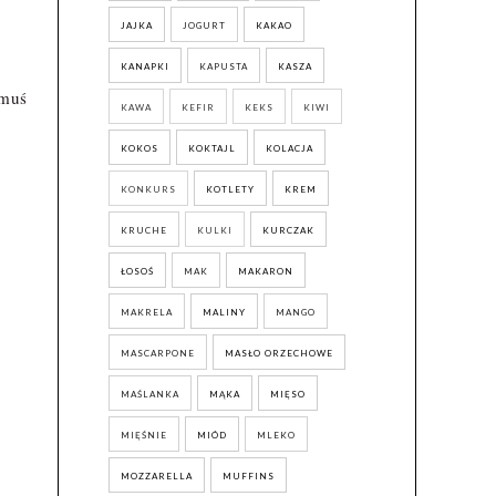
JAJKA
JOGURT
KAKAO
KANAPKI
KAPUSTA
KASZA
omuś
KAWA
KEFIR
KEKS
KIWI
KOKOS
KOKTAJL
KOLACJA
KONKURS
KOTLETY
KREM
KRUCHE
KULKI
KURCZAK
ŁOSOŚ
MAK
MAKARON
MAKRELA
MALINY
MANGO
MASCARPONE
MASŁO ORZECHOWE
MAŚLANKA
MĄKA
MIĘSO
MIĘŚNIE
MIÓD
MLEKO
MOZZARELLA
MUFFINS