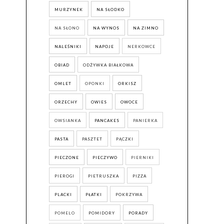
MURZYNEK
NA SŁODKO
NA SŁONO
NA WYNOS
NA ZIMNO
NALEŚNIKI
NAPOJE
NERKOWCE
OBIAD
ODŻYWKA BIAŁKOWA
OMLET
OPONKI
ORKISZ
ORZECHY
OWIES
OWOCE
OWSIANKA
PANCAKES
PANIERKA
PASTA
PASZTET
PĄCZKI
PIECZONE
PIECZYWO
PIERNIKI
PIEROGI
PIETRUSZKA
PIZZA
PLACKI
PŁATKI
POKRZYWA
POMELO
POMIDORY
PORADY