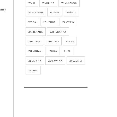
WEKI
WĘDLINA
WIELKANOC
iamy
WINOGRON
WIŚNIA
WIŚNIE
WODA
YOUTUBE
ZAKWASY
ZAPIEKANE
ZAPIEKANKA
ZDROWIE
ZDROWO
ZEBRA
ZIEMNIAKI
ZIOŁA
ZUPA
ŻELATYNA
ŻURAWINA
ŻYCZENIA
ŻYTNIE