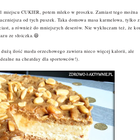
na 1 miejscu CUKIER, potem mleko w proszku. Zamiast tego można
maczniejsza od tych puszek. Taka domowa masa karmelowa, tylko z
 ciast, a również do mniejszych deserów. Nie wykluczam też, że k
razu ze słoiczka.😆
a dużą ilość masła orzechowego zawiera nieco więcej kalorii, ale
idealne na cheatday dla sportowców!).