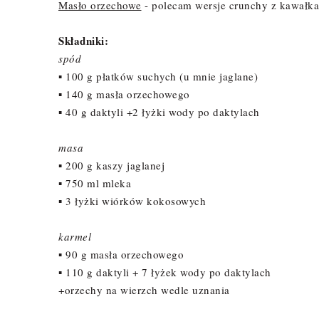
Masło orzechowe
- polecam wersje crunchy z kawałk
Składniki:
spód
▪ 100 g płatków suchych (u mnie jaglane)
▪ 140 g masła orzechowego
▪ 40 g daktyli +2 łyżki wody po daktylach
masa
▪ 200 g kaszy jaglanej
▪ 750 ml mleka
▪ 3 łyżki wiórków kokosowych
karmel
▪ 90 g masła orzechowego
▪ 110 g daktyli + 7 łyżek wody po daktylach
+orzechy na wierzch wedle uznania