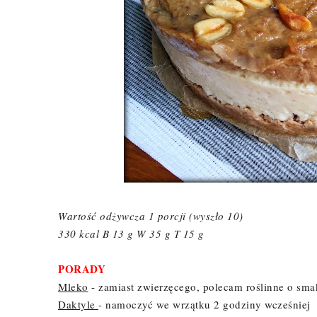
Wartość odżywcza 1 porcji (wyszło 10)
330 kcal B 13 g W 35 g T 15 g
PORADY
Mleko
- zamiast zwierzęcego, polecam roślinne o s
Daktyle
- namoczyć we wrzątku 2 godziny wcześniej