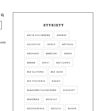
ETYKIETY
AKCJA KULINARNA
ANANAS
nane
AQUAPHOR
ARBUZ
ARTYKUŁ
AWOKADO
BABECZKI
BABKA
BANAN
BARKI
BEZ CUKRU
BEZ GLUTENU
BEZ JAJEK
BEZ PIECZENIA
BIAŁKO
BIAŁKOWO-TŁUSZCZOWE
BISZKOPT
BORÓWKA
BROKUŁY
BRZOSKWINIA
BRZUCH
BUDYŃ