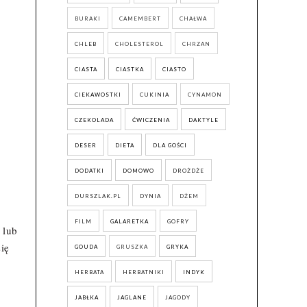
BURAKI
CAMEMBERT
CHAŁWA
CHLEB
CHOLESTEROL
CHRZAN
CIASTA
CIASTKA
CIASTO
CIEKAWOSTKI
CUKINIA
CYNAMON
CZEKOLADA
ĆWICZENIA
DAKTYLE
DESER
DIETA
DLA GOŚCI
DODATKI
DOMOWO
DROŻDŻE
DURSZLAK.PL
DYNIA
DŻEM
FILM
GALARETKA
GOFRY
 lub
ię
GOUDA
GRUSZKA
GRYKA
HERBATA
HERBATNIKI
INDYK
JABŁKA
JAGLANE
JAGODY