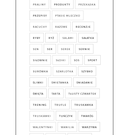
PRALINY
PRODUKTY
PRZEKĄSKA
PRZEPISY
PTASIE MLECZKO
RACUCHY
RAZOWE
RECENZJE
RYBY
RYŻ
SALAMI
SAŁATKA
SEN
SER
SEREK
SERNIK
SIŁOWNIE
SŁOIKI
SOS
SPORT
SURÓWKA
SZARLOTKA
SZYBKO
ŚLIWKI
ŚMIETANKA
ŚNIADANIE
ŚWIĘTA
TARTA
TŁUSTY CZWARTEK
TRENING
TRUFLE
TRUSKAWKA
TRUSKAWKI
TUŃCZYK
TWARÓG
WALENTYNKI
WANILIA
WARZYWA