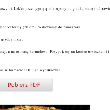
sowymi. Lekko przestygniętą miksujemy na gładką masę i odstaw
my spód formy (20 cm). Wstawiamy do zamrażarki.
ę gładką masę.
nej, a na to masę karmelową. Posypujemy na koniec orzeszkami i
rać w formacie PDF i go wydrukować.