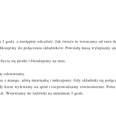
na 2 godz. a następnie odcedzić. Jak świeże to wrzucamy od razu d
 Miksujemy do połączenia składników. Powstałą masą wylepiamy sp
.
bycia się pestki i blendujemy na mus.
lę odstawiamy.
 z mango, ubitą śmietankę i miksujemy. Gdy składniki się połąc
tały krem wylewamy na spód i rozprowadzamy równomiernie. Pole
rzch. Wstawiamy do lodówki na minimum 3 godz.