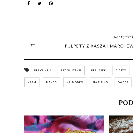
NASTĘPNY 
PULPETY Z KASZĄ I MARCHE
BEZ CUKRU
BEZ GLUTENU
BEZ JAJEK
CIASTO
KREM
MANGO
NA SŁODKO
NA ZIMNO
OWOCE
POD