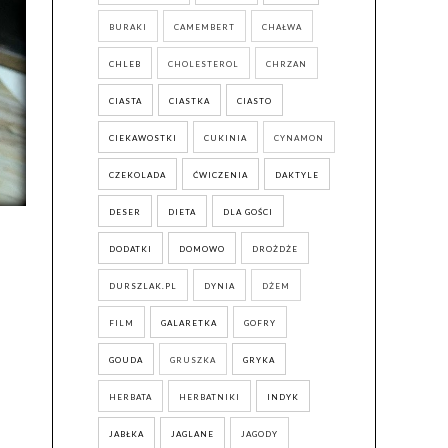
BURAKI
CAMEMBERT
CHAŁWA
CHLEB
CHOLESTEROL
CHRZAN
CIASTA
CIASTKA
CIASTO
CIEKAWOSTKI
CUKINIA
CYNAMON
CZEKOLADA
ĆWICZENIA
DAKTYLE
DESER
DIETA
DLA GOŚCI
DODATKI
DOMOWO
DROŻDŻE
DURSZLAK.PL
DYNIA
DŻEM
FILM
GALARETKA
GOFRY
GOUDA
GRUSZKA
GRYKA
HERBATA
HERBATNIKI
INDYK
JABŁKA
JAGLANE
JAGODY