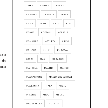
JAJKA
JOGURT
KAKAO
KANAPKI
KAPUSTA
KASZA
KAWA
KEFIR
KEKS
KIWI
KOKOS
KOKTAJL
KOLACJA
KONKURS
KOTLETY
KREM
KRUCHE
KULKI
KURCZAK
wata
ŁOSOŚ
MAK
MAKARON
m do
ania
MAKRELA
MALINY
MANGO
MASCARPONE
MASŁO ORZECHOWE
MAŚLANKA
MĄKA
MIĘSO
MIĘŚNIE
MIÓD
MLEKO
MOZZARELLA
MUFFINS