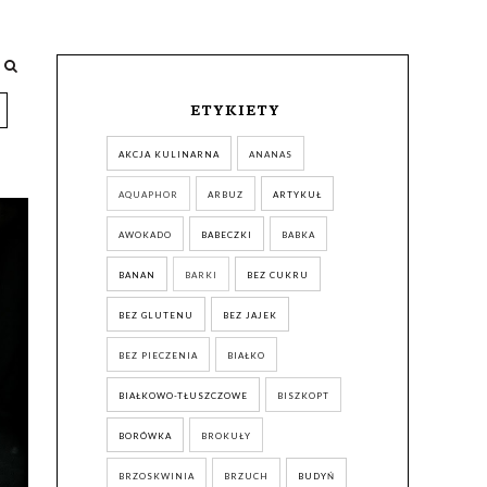
ETYKIETY
AKCJA KULINARNA
ANANAS
AQUAPHOR
ARBUZ
ARTYKUŁ
AWOKADO
BABECZKI
BABKA
BANAN
BARKI
BEZ CUKRU
BEZ GLUTENU
BEZ JAJEK
BEZ PIECZENIA
BIAŁKO
BIAŁKOWO-TŁUSZCZOWE
BISZKOPT
BORÓWKA
BROKUŁY
BRZOSKWINIA
BRZUCH
BUDYŃ