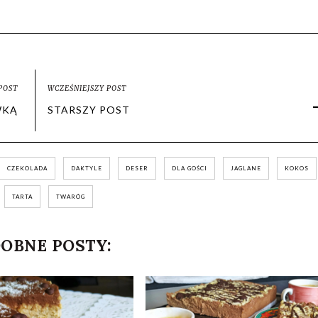
POST
WCZEŚNIEJSZY POST
WKĄ
STARSZY POST
CZEKOLADA
DAKTYLE
DESER
DLA GOŚCI
JAGLANE
KOKOS
TARTA
TWARÓG
OBNE POSTY: