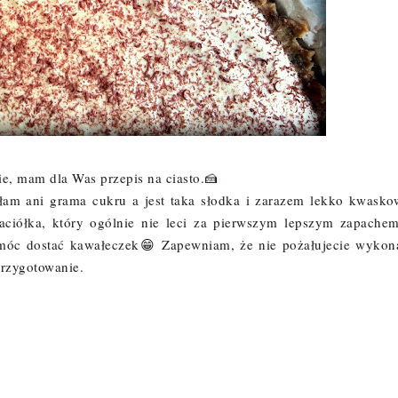
e, mam dla Was przepis na ciasto.🍰
łam ani grama cukru a jest taka słodka i zarazem lekko kwasko
ciółka, który ogólnie nie leci za pierwszym lepszym zapache
y móc dostać kawałeczek😁 Zapewniam, że nie pożałujecie wykon
rzygotowanie.