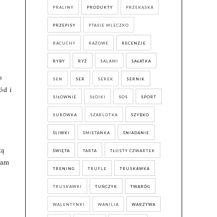
PRALINY
PRODUKTY
PRZEKĄSKA
PRZEPISY
PTASIE MLECZKO
RACUCHY
RAZOWE
RECENZJE
RYBY
RYŻ
SALAMI
SAŁATKA
o
SEN
SER
SEREK
SERNIK
ód i
SIŁOWNIE
SŁOIKI
SOS
SPORT
SURÓWKA
SZARLOTKA
SZYBKO
ŚLIWKI
ŚMIETANKA
ŚNIADANIE
zą
ŚWIĘTA
TARTA
TŁUSTY CZWARTEK
cam
TRENING
TRUFLE
TRUSKAWKA
TRUSKAWKI
TUŃCZYK
TWARÓG
WALENTYNKI
WANILIA
WARZYWA