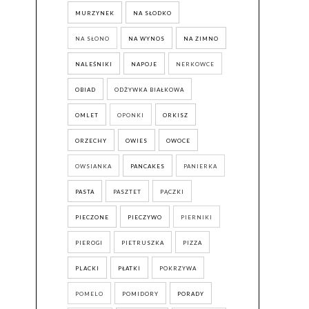
MURZYNEK
NA SŁODKO
NA SŁONO
NA WYNOS
NA ZIMNO
NALEŚNIKI
NAPOJE
NERKOWCE
OBIAD
ODŻYWKA BIAŁKOWA
OMLET
OPONKI
ORKISZ
ORZECHY
OWIES
OWOCE
OWSIANKA
PANCAKES
PANIERKA
PASTA
PASZTET
PĄCZKI
PIECZONE
PIECZYWO
PIERNIKI
PIEROGI
PIETRUSZKA
PIZZA
PLACKI
PŁATKI
POKRZYWA
POMELO
POMIDORY
PORADY