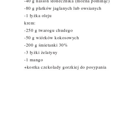
-40 g nasion słonecznika (można pominąć)
-80 g płatków jaglanych lub owsianych
-1 łyżka oleju
krem:
-250 g twarogu chudego
-50 g wiórków kokosowych
-200 g śmietanki 30%
-3 łyżki żelatyny
-1 mango
+kostka czekolady gorzkiej do posypania