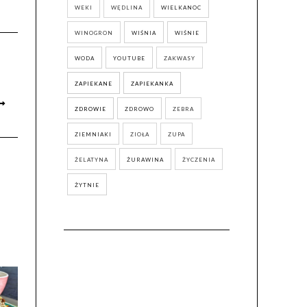
WEKI
WĘDLINA
WIELKANOC
WINOGRON
WIŚNIA
WIŚNIE
WODA
YOUTUBE
ZAKWASY
ZAPIEKANE
ZAPIEKANKA
ZDROWIE
ZDROWO
ZEBRA
ZIEMNIAKI
ZIOŁA
ZUPA
ŻELATYNA
ŻURAWINA
ŻYCZENIA
ŻYTNIE