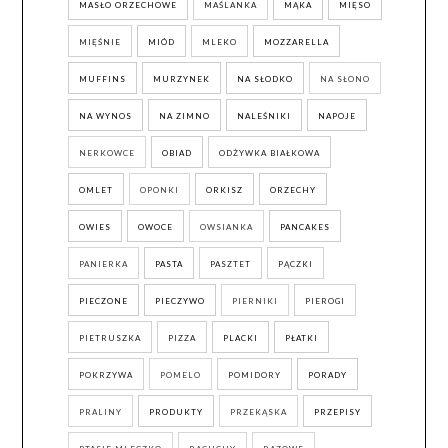
MASŁO ORZECHOWE
MAŚLANKA
MĄKA
MIĘSO
MIĘŚNIE
MIÓD
MLEKO
MOZZARELLA
MUFFINS
MURZYNEK
NA SŁODKO
NA SŁONO
NA WYNOS
NA ZIMNO
NALEŚNIKI
NAPOJE
NERKOWCE
OBIAD
ODŻYWKA BIAŁKOWA
OMLET
OPONKI
ORKISZ
ORZECHY
OWIES
OWOCE
OWSIANKA
PANCAKES
PANIERKA
PASTA
PASZTET
PĄCZKI
PIECZONE
PIECZYWO
PIERNIKI
PIEROGI
PIETRUSZKA
PIZZA
PLACKI
PŁATKI
POKRZYWA
POMELO
POMIDORY
PORADY
PRALINY
PRODUKTY
PRZEKĄSKA
PRZEPISY