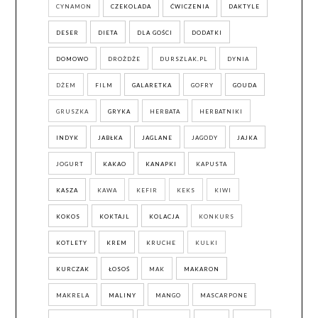
CYNAMON
CZEKOLADA
ĆWICZENIA
DAKTYLE
DESER
DIETA
DLA GOŚCI
DODATKI
DOMOWO
DROŻDŻE
DURSZLAK.PL
DYNIA
DŻEM
FILM
GALARETKA
GOFRY
GOUDA
GRUSZKA
GRYKA
HERBATA
HERBATNIKI
INDYK
JABŁKA
JAGLANE
JAGODY
JAJKA
JOGURT
KAKAO
KANAPKI
KAPUSTA
KASZA
KAWA
KEFIR
KEKS
KIWI
KOKOS
KOKTAJL
KOLACJA
KONKURS
KOTLETY
KREM
KRUCHE
KULKI
KURCZAK
ŁOSOŚ
MAK
MAKARON
MAKRELA
MALINY
MANGO
MASCARPONE