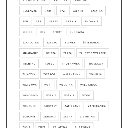
PTASIE MLECZKO
RACUCHY
RAZOWE
RECENZJE
RYBY
RYŻ
SALAMI
SAŁATKA
SEN
SER
SEREK
SERNIK
SIŁOWNIE
SŁOIKI
SOS
SPORT
SURÓWKA
SZARLOTKA
SZYBKO
ŚLIWKI
ŚMIETANKA
ŚNIADANIE
ŚWIĘTA
TARTA
TŁUSTY CZWARTEK
TRENING
TRUFLE
TRUSKAWKA
TRUSKAWKI
TUŃCZYK
TWARÓG
WALENTYNKI
WANILIA
WARZYWA
WEKI
WĘDLINA
WIELKANOC
WINOGRON
WIŚNIA
WIŚNIE
WODA
YOUTUBE
ZAKWASY
ZAPIEKANE
ZAPIEKANKA
ZDROWIE
ZDROWO
ZEBRA
ZIEMNIAKI
ZIOŁA
ZUPA
ŻELATYNA
ŻURAWINA