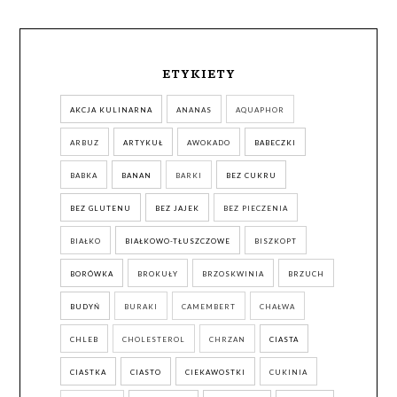
ETYKIETY
AKCJA KULINARNA
ANANAS
AQUAPHOR
ARBUZ
ARTYKUŁ
AWOKADO
BABECZKI
BABKA
BANAN
BARKI
BEZ CUKRU
BEZ GLUTENU
BEZ JAJEK
BEZ PIECZENIA
BIAŁKO
BIAŁKOWO-TŁUSZCZOWE
BISZKOPT
BORÓWKA
BROKUŁY
BRZOSKWINIA
BRZUCH
BUDYŃ
BURAKI
CAMEMBERT
CHAŁWA
CHLEB
CHOLESTEROL
CHRZAN
CIASTA
CIASTKA
CIASTO
CIEKAWOSTKI
CUKINIA