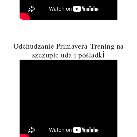
Odchudzanie Primavera
Trening na
i
szczupłe uda i pośladk