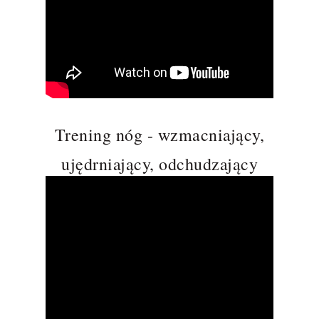
Trening nóg - wzmacniający,
ujędrniający, odchudzający