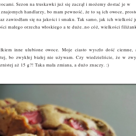
ocami. Sezon na truskawki już się zaczął i możemy dostać je w
u znajomych handlarzy, bo mam pewność, że to są ich owoce, prost
az zawiodłam się na jakości i smaku. Tak samo, jak ich wielkość j
ości małego orzecha włoskiego a te duże
..
no cóż, wielkości filiżan
łkiem inne ulubione owoce. Moje ciasto wyszło dość ciemne, 
stej, bo zwykłej białej nie używam. Czy wiedzieliście, że w zwy
arnistej aż 15 g?! Taka mała zmiana, a dużo znaczy. :
)