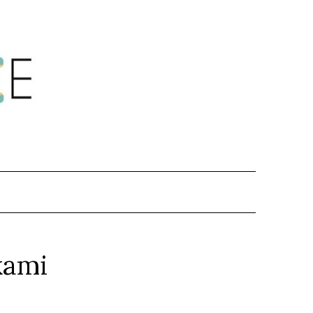
.
kami