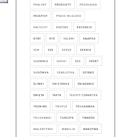
PRALINY
PRODUKTY
PRZEKĄSKA
PRZEPISY
PTASIE MLECZKO
RACUCHY
RAZOWE
RECENZJE
RYBY
RYŻ
SALAMI
SAŁATKA
SEN
SER
SEREK
SERNIK
SIŁOWNIE
SŁOIKI
SOS
SPORT
SURÓWKA
SZARLOTKA
SZYBKO
ŚLIWKI
ŚMIETANKA
ŚNIADANIE
ŚWIĘTA
TARTA
TŁUSTY CZWARTEK
TRENING
TRUFLE
TRUSKAWKA
TRUSKAWKI
TUŃCZYK
TWARÓG
WALENTYNKI
WANILIA
WARZYWA