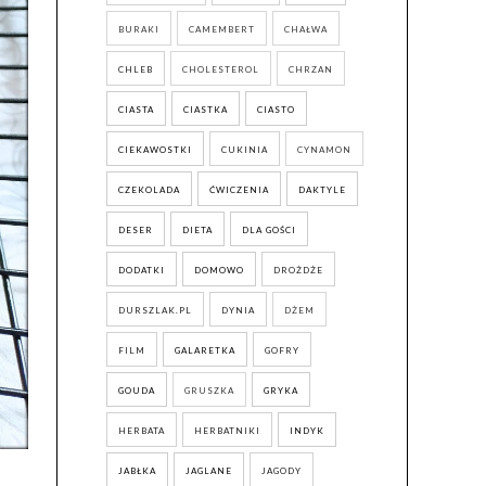
BURAKI
CAMEMBERT
CHAŁWA
CHLEB
CHOLESTEROL
CHRZAN
CIASTA
CIASTKA
CIASTO
CIEKAWOSTKI
CUKINIA
CYNAMON
CZEKOLADA
ĆWICZENIA
DAKTYLE
DESER
DIETA
DLA GOŚCI
DODATKI
DOMOWO
DROŻDŻE
DURSZLAK.PL
DYNIA
DŻEM
FILM
GALARETKA
GOFRY
GOUDA
GRUSZKA
GRYKA
HERBATA
HERBATNIKI
INDYK
JABŁKA
JAGLANE
JAGODY