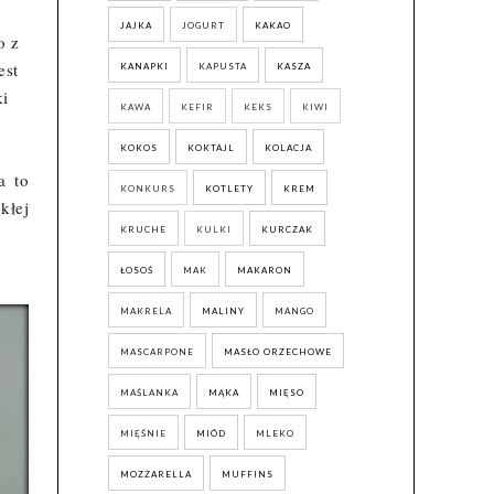
JAJKA
JOGURT
KAKAO
o z
est
KANAPKI
KAPUSTA
KASZA
ki
KAWA
KEFIR
KEKS
KIWI
KOKOS
KOKTAJL
KOLACJA
a to
KONKURS
KOTLETY
KREM
kłej
KRUCHE
KULKI
KURCZAK
ŁOSOŚ
MAK
MAKARON
MAKRELA
MALINY
MANGO
MASCARPONE
MASŁO ORZECHOWE
MAŚLANKA
MĄKA
MIĘSO
MIĘŚNIE
MIÓD
MLEKO
MOZZARELLA
MUFFINS