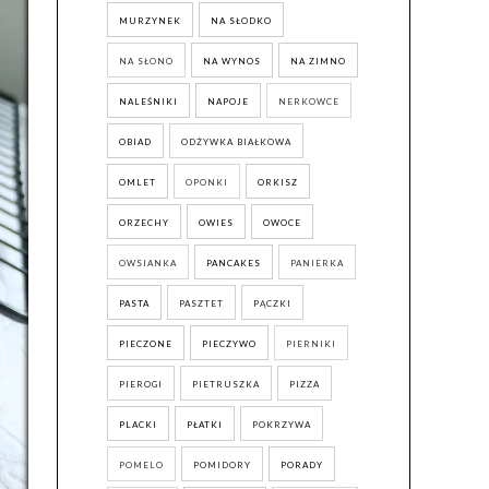
MURZYNEK
NA SŁODKO
NA SŁONO
NA WYNOS
NA ZIMNO
NALEŚNIKI
NAPOJE
NERKOWCE
OBIAD
ODŻYWKA BIAŁKOWA
OMLET
OPONKI
ORKISZ
ORZECHY
OWIES
OWOCE
OWSIANKA
PANCAKES
PANIERKA
PASTA
PASZTET
PĄCZKI
PIECZONE
PIECZYWO
PIERNIKI
PIEROGI
PIETRUSZKA
PIZZA
PLACKI
PŁATKI
POKRZYWA
POMELO
POMIDORY
PORADY