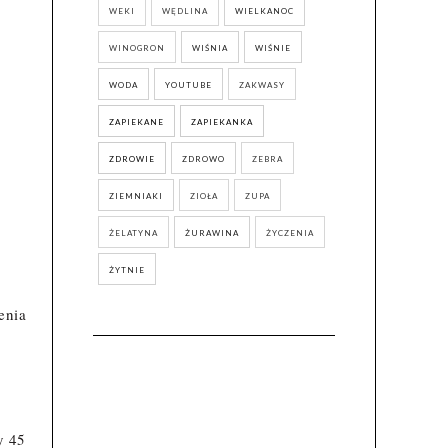
WEKI
WĘDLINA
WIELKANOC
WINOGRON
WIŚNIA
WIŚNIE
WODA
YOUTUBE
ZAKWASY
ZAPIEKANE
ZAPIEKANKA
ZDROWIE
ZDROWO
ZEBRA
ZIEMNIAKI
ZIOŁA
ZUPA
ŻELATYNA
ŻURAWINA
ŻYCZENIA
ŻYTNIE
enia
y 45