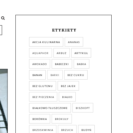
ETYKIETY
AKCJA KULINARNA
ANANAS
AQUAPHOR
ARBUZ
ARTYKUŁ
AWOKADO
BABECZKI
BABKA
BANAN
BARKI
BEZ CUKRU
BEZ GLUTENU
BEZ JAJEK
BEZ PIECZENIA
BIAŁKO
BIAŁKOWO-TŁUSZCZOWE
BISZKOPT
BORÓWKA
BROKUŁY
BRZOSKWINIA
BRZUCH
BUDYŃ