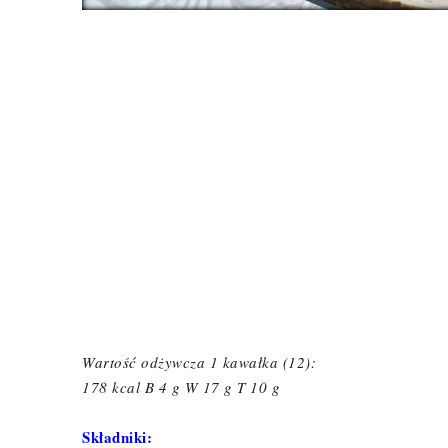
Wartość odżywcza 1 kawałka (12):
178 kcal B 4 g W 17 g T 10 g
Składniki: