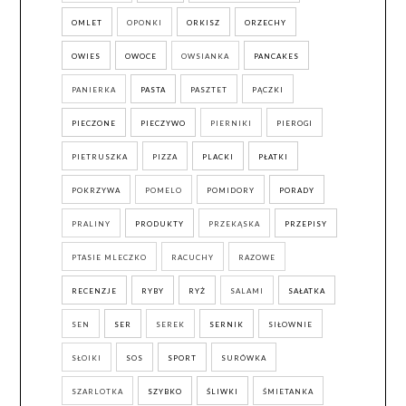
OMLET
OPONKI
ORKISZ
ORZECHY
OWIES
OWOCE
OWSIANKA
PANCAKES
PANIERKA
PASTA
PASZTET
PĄCZKI
PIECZONE
PIECZYWO
PIERNIKI
PIEROGI
PIETRUSZKA
PIZZA
PLACKI
PŁATKI
POKRZYWA
POMELO
POMIDORY
PORADY
PRALINY
PRODUKTY
PRZEKĄSKA
PRZEPISY
PTASIE MLECZKO
RACUCHY
RAZOWE
RECENZJE
RYBY
RYŻ
SALAMI
SAŁATKA
SEN
SER
SEREK
SERNIK
SIŁOWNIE
SŁOIKI
SOS
SPORT
SURÓWKA
SZARLOTKA
SZYBKO
ŚLIWKI
ŚMIETANKA