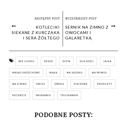
NASTĘPNY POST
WCZEŚNIEJSZY POST
KOTLECIKI
SERNIK NA ZIMNO Z
SIEKANE Z KURCZAKA
OWOCAMI I
I SERA ŻÓŁTEGO
GALARETKĄ
BEZ CUKRU
DESER
DIETA
DLA GOŚCI
JAJKA
MASŁO ORZECHOWE
MĄKA
NA SŁODKO
NA WYNOS
NA ZIMNO
OWIES
OWOCE
PIECZONE
PRODUKTY
RECENZJE
ŚNIADANIE
TRUSKAWKA
PODOBNE POSTY: