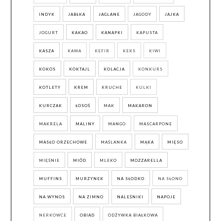
INDYK
JABŁKA
JAGLANE
JAGODY
JAJKA
JOGURT
KAKAO
KANAPKI
KAPUSTA
KASZA
KAWA
KEFIR
KEKS
KIWI
KOKOS
KOKTAJL
KOLACJA
KONKURS
KOTLETY
KREM
KRUCHE
KULKI
KURCZAK
ŁOSOŚ
MAK
MAKARON
MAKRELA
MALINY
MANGO
MASCARPONE
MASŁO ORZECHOWE
MAŚLANKA
MĄKA
MIĘSO
MIĘŚNIE
MIÓD
MLEKO
MOZZARELLA
MUFFINS
MURZYNEK
NA SŁODKO
NA SŁONO
NA WYNOS
NA ZIMNO
NALEŚNIKI
NAPOJE
NERKOWCE
OBIAD
ODŻYWKA BIAŁKOWA