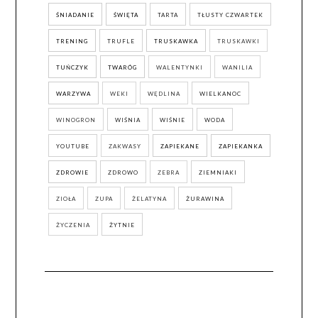
ŚNIADANIE
ŚWIĘTA
TARTA
TŁUSTY CZWARTEK
TRENING
TRUFLE
TRUSKAWKA
TRUSKAWKI
TUŃCZYK
TWARÓG
WALENTYNKI
WANILIA
WARZYWA
WEKI
WĘDLINA
WIELKANOC
WINOGRON
WIŚNIA
WIŚNIE
WODA
YOUTUBE
ZAKWASY
ZAPIEKANE
ZAPIEKANKA
ZDROWIE
ZDROWO
ZEBRA
ZIEMNIAKI
ZIOŁA
ZUPA
ŻELATYNA
ŻURAWINA
ŻYCZENIA
ŻYTNIE