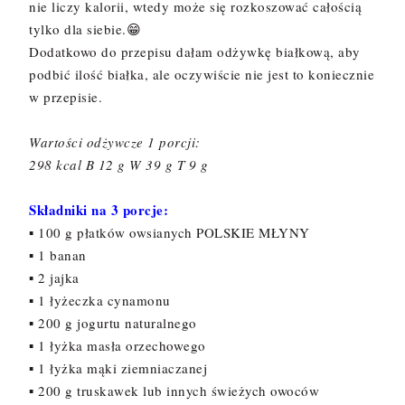
nie liczy kalorii, wtedy może się rozkoszować całością
tylko dla siebie.😁
Dodatkowo do przepisu dałam odżywkę białkową, aby
podbić ilość białka, ale oczywiście nie jest to koniecznie
w przepisie.
Wartości odżywcze 1 porcji:
298 kcal B 12 g W 39 g T 9 g
Składniki na 3 porcje:
▪ 100 g płatków owsianych POLSKIE MŁYNY
▪ 1 banan
▪ 2 jajka
▪ 1 łyżeczka cynamonu
▪ 200 g jogurtu naturalnego
▪ 1 łyżka masła orzechowego
▪ 1 łyżka mąki ziemniaczanej
▪ 200 g truskawek lub innych świeżych owoców