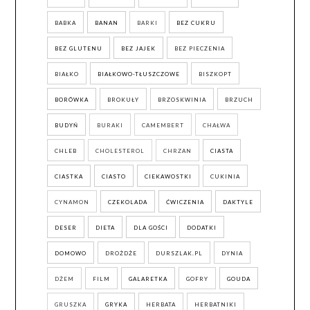
BABKA
BANAN
BARKI
BEZ CUKRU
BEZ GLUTENU
BEZ JAJEK
BEZ PIECZENIA
BIAŁKO
BIAŁKOWO-TŁUSZCZOWE
BISZKOPT
BORÓWKA
BROKUŁY
BRZOSKWINIA
BRZUCH
BUDYŃ
BURAKI
CAMEMBERT
CHAŁWA
CHLEB
CHOLESTEROL
CHRZAN
CIASTA
CIASTKA
CIASTO
CIEKAWOSTKI
CUKINIA
CYNAMON
CZEKOLADA
ĆWICZENIA
DAKTYLE
DESER
DIETA
DLA GOŚCI
DODATKI
DOMOWO
DROŻDŻE
DURSZLAK.PL
DYNIA
DŻEM
FILM
GALARETKA
GOFRY
GOUDA
GRUSZKA
GRYKA
HERBATA
HERBATNIKI