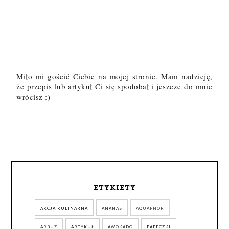
Miło mi gościć Ciebie na mojej stronie. Mam nadzieję,
że przepis lub artykuł Ci się spodobał i jeszcze do mnie
wrócisz :)
ETYKIETY
AKCJA KULINARNA
ANANAS
AQUAPHOR
ARBUZ
ARTYKUŁ
AWOKADO
BABECZKI