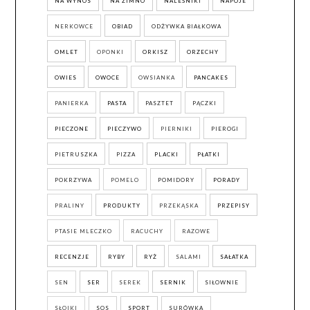
NA WYNOS
NA ZIMNO
NALEŚNIKI
NAPOJE
NERKOWCE
OBIAD
ODŻYWKA BIAŁKOWA
OMLET
OPONKI
ORKISZ
ORZECHY
OWIES
OWOCE
OWSIANKA
PANCAKES
PANIERKA
PASTA
PASZTET
PĄCZKI
PIECZONE
PIECZYWO
PIERNIKI
PIEROGI
PIETRUSZKA
PIZZA
PLACKI
PŁATKI
POKRZYWA
POMELO
POMIDORY
PORADY
PRALINY
PRODUKTY
PRZEKĄSKA
PRZEPISY
PTASIE MLECZKO
RACUCHY
RAZOWE
RECENZJE
RYBY
RYŻ
SALAMI
SAŁATKA
SEN
SER
SEREK
SERNIK
SIŁOWNIE
SŁOIKI
SOS
SPORT
SURÓWKA