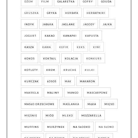
DŻEM
FILM
GALARETKA
GOFRY
GOUDA
GRUSZKA
GRYKA
HERBATA
HERBATNIKI
INDYK
JABŁKA
JAGLANE
JAGODY
JAJKA
JOGURT
KAKAO
KANAPKI
KAPUSTA
KASZA
KAWA
KEFIR
KEKS
KIWI
KOKOS
KOKTAJL
KOLACJA
KONKURS
KOTLETY
KREM
KRUCHE
KULKI
KURCZAK
ŁOSOŚ
MAK
MAKARON
MAKRELA
MALINY
MANGO
MASCARPONE
MASŁO ORZECHOWE
MAŚLANKA
MĄKA
MIĘSO
MIĘŚNIE
MIÓD
MLEKO
MOZZARELLA
MUFFINS
MURZYNEK
NA SŁODKO
NA SŁONO