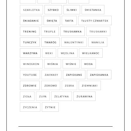
SZARLOTKA
SZYBKO
ŚLIWKI
ŚMIETANKA
ŚNIADANIE
ŚWIĘTA
TARTA
TŁUSTY CZWARTEK
TRENING
TRUFLE
TRUSKAWKA
TRUSKAWKI
TUŃCZYK
TWARÓG
WALENTYNKI
WANILIA
WARZYWA
WEKI
WĘDLINA
WIELKANOC
WINOGRON
WIŚNIA
WIŚNIE
WODA
YOUTUBE
ZAKWASY
ZAPIEKANE
ZAPIEKANKA
ZDROWIE
ZDROWO
ZEBRA
ZIEMNIAKI
ZIOŁA
ZUPA
ŻELATYNA
ŻURAWINA
ŻYCZENIA
ŻYTNIE