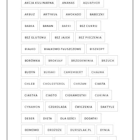
AKCJA KULINARNA
ANANAS
AQUAPHOR
ARBUZ
ARTYKUŁ
AWOKADO
BABECZKI
BABKA
BANAN
BARKI
BEZ CUKRU
BEZ GLUTENU
BEZ JAJEK
BEZ PIECZENIA
BIAŁKO
BIAŁKOWO-TŁUSZCZOWE
BISZKOPT
BORÓWKA
BROKUŁY
BRZOSKWINIA
BRZUCH
BUDYŃ
BURAKI
CAMEMBERT
CHAŁWA
CHLEB
CHOLESTEROL
CHRZAN
CIASTA
CIASTKA
CIASTO
CIEKAWOSTKI
CUKINIA
CYNAMON
CZEKOLADA
ĆWICZENIA
DAKTYLE
DESER
DIETA
DLA GOŚCI
DODATKI
DOMOWO
DROŻDŻE
DURSZLAK.PL
DYNIA