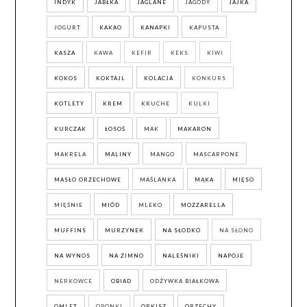
INDYK
JABŁKA
JAGLANE
JAGODY
JAJKA
JOGURT
KAKAO
KANAPKI
KAPUSTA
KASZA
KAWA
KEFIR
KEKS
KIWI
KOKOS
KOKTAJL
KOLACJA
KONKURS
KOTLETY
KREM
KRUCHE
KULKI
KURCZAK
ŁOSOŚ
MAK
MAKARON
MAKRELA
MALINY
MANGO
MASCARPONE
MASŁO ORZECHOWE
MAŚLANKA
MĄKA
MIĘSO
MIĘŚNIE
MIÓD
MLEKO
MOZZARELLA
MUFFINS
MURZYNEK
NA SŁODKO
NA SŁONO
NA WYNOS
NA ZIMNO
NALEŚNIKI
NAPOJE
NERKOWCE
OBIAD
ODŻYWKA BIAŁKOWA
OMLET
OPONKI
ORKISZ
ORZECHY