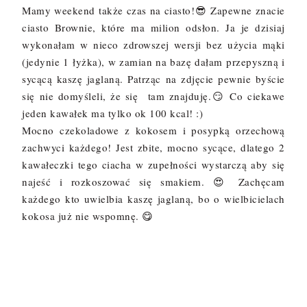
Mamy weekend także czas na ciasto!😎 Zapewne znacie
ciasto Brownie, które ma milion odsłon. Ja je dzisiaj
wykonałam w nieco zdrowszej wersji bez użycia mąki
(jedynie 1 łyżka), w zamian na bazę dałam przepyszną i
sycącą kaszę jaglaną. Patrząc na zdjęcie pewnie byście
się nie domyśleli, że się tam znajduję.😏 Co ciekawe
jeden kawałek ma tylko ok 100 kcal! :)
Mocno czekoladowe z kokosem i posypką orzechową
zachwyci każdego! Jest zbite, mocno sycące, dlatego 2
kawałeczki tego ciacha w zupełności wystarczą aby się
najeść i rozkoszować się smakiem. 😍 Zachęcam
każdego kto uwielbia kaszę jaglaną, bo o wielbicielach
kokosa już nie wspomnę. 😋