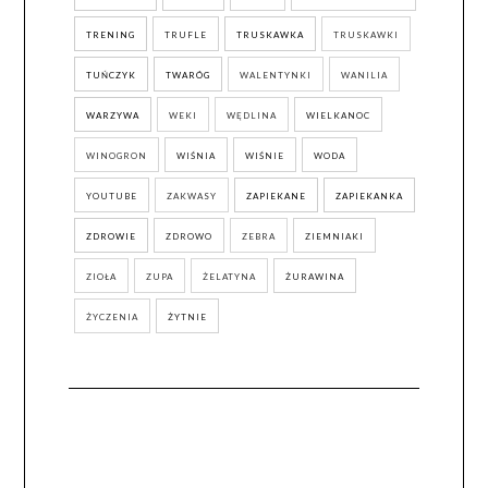
TRENING
TRUFLE
TRUSKAWKA
TRUSKAWKI
TUŃCZYK
TWARÓG
WALENTYNKI
WANILIA
WARZYWA
WEKI
WĘDLINA
WIELKANOC
WINOGRON
WIŚNIA
WIŚNIE
WODA
YOUTUBE
ZAKWASY
ZAPIEKANE
ZAPIEKANKA
ZDROWIE
ZDROWO
ZEBRA
ZIEMNIAKI
ZIOŁA
ZUPA
ŻELATYNA
ŻURAWINA
ŻYCZENIA
ŻYTNIE