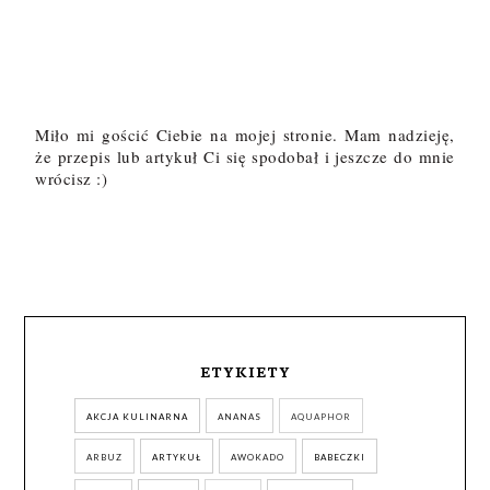
Miło mi gościć Ciebie na mojej stronie. Mam nadzieję,
że przepis lub artykuł Ci się spodobał i jeszcze do mnie
wrócisz :)
ETYKIETY
AKCJA KULINARNA
ANANAS
AQUAPHOR
ARBUZ
ARTYKUŁ
AWOKADO
BABECZKI