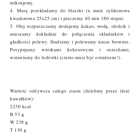
miksujemy.
4. Masę przekładamy do blaszki (u mnie sylikonowa
kwadratowa 25x25 cm) i pieczemy 40 min 180 stopni.
5. Olej rozpuszczamy dodajemy kakao, wodę, słodzik i
mieszamy dokładnie do połączenia składników i
gładkości polewy. Studzimy i polewamy nasze brownie.
Posypujemy wiórkami kokosowymi i orzechami,
wstawiamy do lodówki (ciasto musi być ostudzone!).
Wartość odżywcza całego ciasta (dzielimy przez ilość
kawałków):
2230 kcal
B 53 g
W 238 g
T 130 g