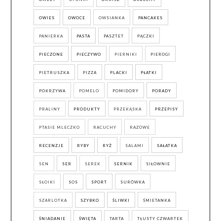
OWIES
OWOCE
OWSIANKA
PANCAKES
PANIERKA
PASTA
PASZTET
PĄCZKI
PIECZONE
PIECZYWO
PIERNIKI
PIEROGI
PIETRUSZKA
PIZZA
PLACKI
PŁATKI
POKRZYWA
POMELO
POMIDORY
PORADY
PRALINY
PRODUKTY
PRZEKĄSKA
PRZEPISY
PTASIE MLECZKO
RACUCHY
RAZOWE
RECENZJE
RYBY
RYŻ
SALAMI
SAŁATKA
SEN
SER
SEREK
SERNIK
SIŁOWNIE
SŁOIKI
SOS
SPORT
SURÓWKA
SZARLOTKA
SZYBKO
ŚLIWKI
ŚMIETANKA
ŚNIADANIE
ŚWIĘTA
TARTA
TŁUSTY CZWARTEK