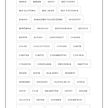
BABKA
BANAN
BARKI
BEZ CUKRU
BEZ GLUTENU
BEZ JAJEK
BEZ PIECZENIA
BIAŁKO
BIAŁKOWO-TŁUSZCZOWE
BISZKOPT
BORÓWKA
BROKUŁY
BRZOSKWINIA
BRZUCH
BUDYŃ
BURAKI
CAMEMBERT
CHAŁWA
CHLEB
CHOLESTEROL
CHRZAN
CIASTA
CIASTKA
CIASTO
CIEKAWOSTKI
CUKINIA
CYNAMON
CZEKOLADA
ĆWICZENIA
DAKTYLE
DESER
DIETA
DLA GOŚCI
DODATKI
DOMOWO
DROŻDŻE
DURSZLAK.PL
DYNIA
DŻEM
FILM
GALARETKA
GOFRY
GOUDA
GRUSZKA
GRYKA
HERBATA
HERBATNIKI