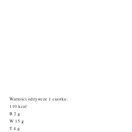
Wartości odżywcze 1 ciastka:
110 kcal
B 2 g
W 15 g
T 4 g