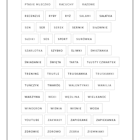
PTASIE MLECZKO
RACUCHY
RAZOWE
RECENZJE
RYBY
RYŻ
SALAMI
SAŁATKA
SEN
SER
SEREK
SERNIK
SIŁOWNIE
SŁOIKI
SOS
SPORT
SURÓWKA
SZARLOTKA
SZYBKO
ŚLIWKI
ŚMIETANKA
ŚNIADANIE
ŚWIĘTA
TARTA
TŁUSTY CZWARTEK
TRENING
TRUFLE
TRUSKAWKA
TRUSKAWKI
TUŃCZYK
TWARÓG
WALENTYNKI
WANILIA
WARZYWA
WEKI
WĘDLINA
WIELKANOC
WINOGRON
WIŚNIA
WIŚNIE
WODA
YOUTUBE
ZAKWASY
ZAPIEKANE
ZAPIEKANKA
ZDROWIE
ZDROWO
ZEBRA
ZIEMNIAKI