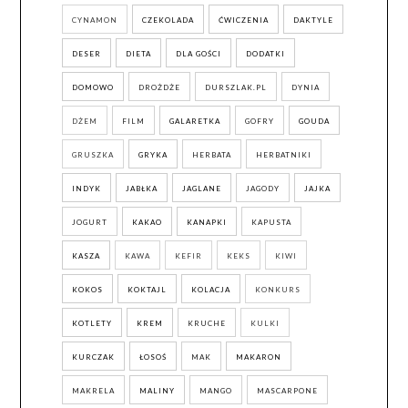
CYNAMON
CZEKOLADA
ĆWICZENIA
DAKTYLE
DESER
DIETA
DLA GOŚCI
DODATKI
DOMOWO
DROŻDŻE
DURSZLAK.PL
DYNIA
DŻEM
FILM
GALARETKA
GOFRY
GOUDA
GRUSZKA
GRYKA
HERBATA
HERBATNIKI
INDYK
JABŁKA
JAGLANE
JAGODY
JAJKA
JOGURT
KAKAO
KANAPKI
KAPUSTA
KASZA
KAWA
KEFIR
KEKS
KIWI
KOKOS
KOKTAJL
KOLACJA
KONKURS
KOTLETY
KREM
KRUCHE
KULKI
KURCZAK
ŁOSOŚ
MAK
MAKARON
MAKRELA
MALINY
MANGO
MASCARPONE