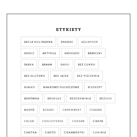
ETYKIETY
AKCJA KULINARNA
ANANAS
AQUAPHOR
ARBUZ
ARTYKUŁ
AWOKADO
BABECZKI
BABKA
BANAN
BARKI
BEZ CUKRU
BEZ GLUTENU
BEZ JAJEK
BEZ PIECZENIA
BIAŁKO
BIAŁKOWO-TŁUSZCZOWE
BISZKOPT
BORÓWKA
BROKUŁY
BRZOSKWINIA
BRZUCH
BUDYŃ
BURAKI
CAMEMBERT
CHAŁWA
CHLEB
CHOLESTEROL
CHRZAN
CIASTA
CIASTKA
CIASTO
CIEKAWOSTKI
CUKINIA