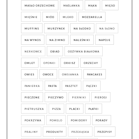
MASŁO ORZECHOWE
MAŚLANKA
MĄKA
MIĘSO
MIĘŚNIE
MIÓD
MLEKO
MOZZARELLA
MUFFINS
MURZYNEK
NA SŁODKO
NA SŁONO
NA WYNOS
NA ZIMNO
NALEŚNIKI
NAPOJE
NERKOWCE
OBIAD
ODŻYWKA BIAŁKOWA
OMLET
OPONKI
ORKISZ
ORZECHY
OWIES
OWOCE
OWSIANKA
PANCAKES
PANIERKA
PASTA
PASZTET
PĄCZKI
PIECZONE
PIECZYWO
PIERNIKI
PIEROGI
PIETRUSZKA
PIZZA
PLACKI
PŁATKI
POKRZYWA
POMELO
POMIDORY
PORADY
PRALINY
PRODUKTY
PRZEKĄSKA
PRZEPISY