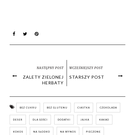
NASTĘPNY POST
WCZEŚNIEJSZY POST
ZALETY ZIELONEJ
STARSZY POST
HERBATY
BEZ CUKRU
BEZ GLUTENU
CIASTKA
CZEKOLADA
DESER
DLA GOŚCI
DODATKI
JAJKA
KAKAO
KOKOS
NA SŁODKO
NA WYNOS
PIECZONE