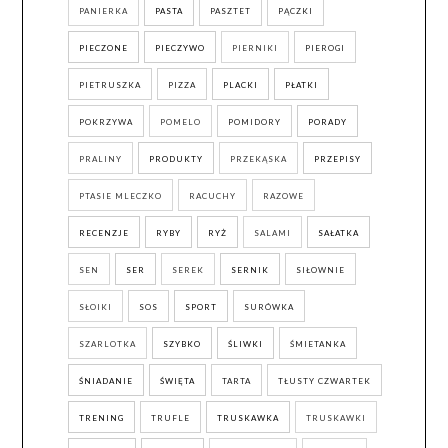
PANIERKA
PASTA
PASZTET
PĄCZKI
PIECZONE
PIECZYWO
PIERNIKI
PIEROGI
PIETRUSZKA
PIZZA
PLACKI
PŁATKI
POKRZYWA
POMELO
POMIDORY
PORADY
PRALINY
PRODUKTY
PRZEKĄSKA
PRZEPISY
PTASIE MLECZKO
RACUCHY
RAZOWE
RECENZJE
RYBY
RYŻ
SALAMI
SAŁATKA
SEN
SER
SEREK
SERNIK
SIŁOWNIE
SŁOIKI
SOS
SPORT
SURÓWKA
SZARLOTKA
SZYBKO
ŚLIWKI
ŚMIETANKA
ŚNIADANIE
ŚWIĘTA
TARTA
TŁUSTY CZWARTEK
TRENING
TRUFLE
TRUSKAWKA
TRUSKAWKI