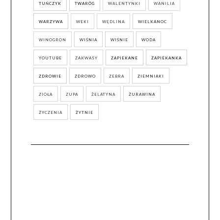
TUŃCZYK
TWARÓG
WALENTYNKI
WANILIA
WARZYWA
WEKI
WĘDLINA
WIELKANOC
WINOGRON
WIŚNIA
WIŚNIE
WODA
YOUTUBE
ZAKWASY
ZAPIEKANE
ZAPIEKANKA
ZDROWIE
ZDROWO
ZEBRA
ZIEMNIAKI
ZIOŁA
ZUPA
ŻELATYNA
ŻURAWINA
ŻYCZENIA
ŻYTNIE