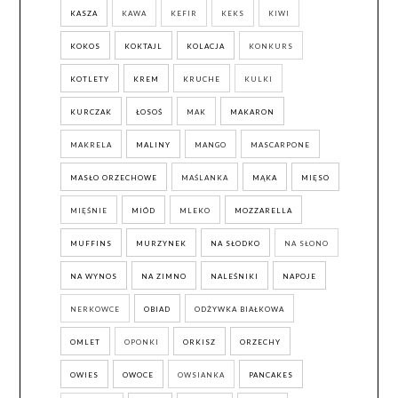
KASZA
KAWA
KEFIR
KEKS
KIWI
KOKOS
KOKTAJL
KOLACJA
KONKURS
KOTLETY
KREM
KRUCHE
KULKI
KURCZAK
ŁOSOŚ
MAK
MAKARON
MAKRELA
MALINY
MANGO
MASCARPONE
MASŁO ORZECHOWE
MAŚLANKA
MĄKA
MIĘSO
MIĘŚNIE
MIÓD
MLEKO
MOZZARELLA
MUFFINS
MURZYNEK
NA SŁODKO
NA SŁONO
NA WYNOS
NA ZIMNO
NALEŚNIKI
NAPOJE
NERKOWCE
OBIAD
ODŻYWKA BIAŁKOWA
OMLET
OPONKI
ORKISZ
ORZECHY
OWIES
OWOCE
OWSIANKA
PANCAKES