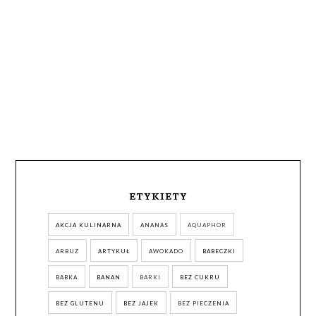
ETYKIETY
AKCJA KULINARNA
ANANAS
AQUAPHOR
ARBUZ
ARTYKUŁ
AWOKADO
BABECZKI
BABKA
BANAN
BARKI
BEZ CUKRU
BEZ GLUTENU
BEZ JAJEK
BEZ PIECZENIA