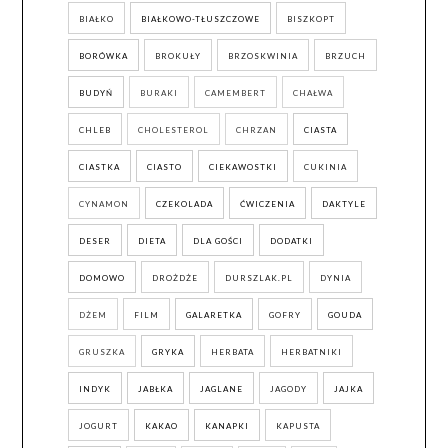
BIAŁKO
BIAŁKOWO-TŁUSZCZOWE
BISZKOPT
BORÓWKA
BROKUŁY
BRZOSKWINIA
BRZUCH
BUDYŃ
BURAKI
CAMEMBERT
CHAŁWA
CHLEB
CHOLESTEROL
CHRZAN
CIASTA
CIASTKA
CIASTO
CIEKAWOSTKI
CUKINIA
CYNAMON
CZEKOLADA
ĆWICZENIA
DAKTYLE
DESER
DIETA
DLA GOŚCI
DODATKI
DOMOWO
DROŻDŻE
DURSZLAK.PL
DYNIA
DŻEM
FILM
GALARETKA
GOFRY
GOUDA
GRUSZKA
GRYKA
HERBATA
HERBATNIKI
INDYK
JABŁKA
JAGLANE
JAGODY
JAJKA
JOGURT
KAKAO
KANAPKI
KAPUSTA