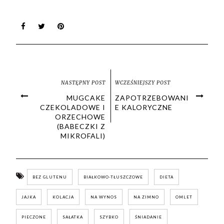
NASTĘPNY POST
WCZEŚNIEJSZY POST
MUGCAKE
ZAPOTRZEBOWANI
CZEKOLADOWE I
E KALORYCZNE
ORZECHOWE
(BABECZKI Z
MIKROFALI)
BEZ GLUTENU
BIAŁKOWO-TŁUSZCZOWE
DIETA
JAJKA
KOLACJA
NA WYNOS
NA ZIMNO
OMLET
PIECZONE
SAŁATKA
SZYBKO
ŚNIADANIE