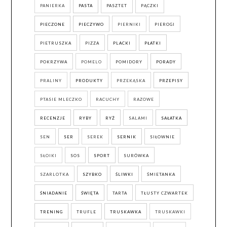
PANIERKA
PASTA
PASZTET
PĄCZKI
PIECZONE
PIECZYWO
PIERNIKI
PIEROGI
PIETRUSZKA
PIZZA
PLACKI
PŁATKI
POKRZYWA
POMELO
POMIDORY
PORADY
PRALINY
PRODUKTY
PRZEKĄSKA
PRZEPISY
PTASIE MLECZKO
RACUCHY
RAZOWE
RECENZJE
RYBY
RYŻ
SALAMI
SAŁATKA
SEN
SER
SEREK
SERNIK
SIŁOWNIE
SŁOIKI
SOS
SPORT
SURÓWKA
SZARLOTKA
SZYBKO
ŚLIWKI
ŚMIETANKA
ŚNIADANIE
ŚWIĘTA
TARTA
TŁUSTY CZWARTEK
TRENING
TRUFLE
TRUSKAWKA
TRUSKAWKI