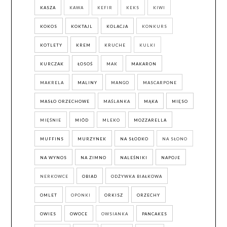
KASZA
KAWA
KEFIR
KEKS
KIWI
KOKOS
KOKTAJL
KOLACJA
KONKURS
KOTLETY
KREM
KRUCHE
KULKI
KURCZAK
ŁOSOŚ
MAK
MAKARON
MAKRELA
MALINY
MANGO
MASCARPONE
MASŁO ORZECHOWE
MAŚLANKA
MĄKA
MIĘSO
MIĘŚNIE
MIÓD
MLEKO
MOZZARELLA
MUFFINS
MURZYNEK
NA SŁODKO
NA SŁONO
NA WYNOS
NA ZIMNO
NALEŚNIKI
NAPOJE
NERKOWCE
OBIAD
ODŻYWKA BIAŁKOWA
OMLET
OPONKI
ORKISZ
ORZECHY
OWIES
OWOCE
OWSIANKA
PANCAKES