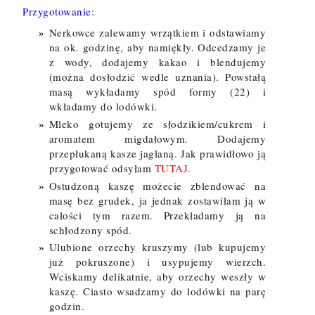
Przygotowanie:
Nerkowce zalewamy wrzątkiem i odstawiamy
na ok. godzinę, aby namiękły. Odcedzamy je
z wody, dodajemy kakao i blendujemy
(można dosłodzić wedle uznania). Powstałą
masą wykładamy spód formy (22) i
wkładamy do lodówki.
Mleko gotujemy ze słodzikiem/cukrem i
aromatem migdałowym. Dodajemy
przepłukaną kasze jaglaną. Jak prawidłowo ją
przygotować odsyłam
TUTAJ.
Ostudzoną kaszę możecie zblendować na
masę bez grudek, ja jednak zostawiłam ją w
całości tym razem. Przekładamy ją na
schłodzony spód.
Ulubione orzechy kruszymy (lub kupujemy
już pokruszone) i usypujemy wierzch.
Wciskamy delikatnie, aby orzechy weszły w
kaszę. Ciasto wsadzamy do lodówki na parę
godzin.