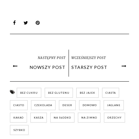
NASTĘPNY POST
WCZEŚNIEJSZY POST
NOWSZY POST
STARSZY POST
BEZ CUKRU
BEZ GLUTENU
BEZ JAJEK
CIASTA
CIASTO
CZEKOLADA
DESER
DOMOWO
JAGLANE
KAKAO
KASZA
NA SŁODKO
NA ZIMNO
ORZECHY
SZYBKO