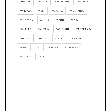
TUŃCZYK
TWARÓG
WALENTYNKI
WANILIA
WARZYWA
WEKI
WĘDLINA
WIELKANOC
WINOGRON
WIŚNIA
WIŚNIE
WODA
YOUTUBE
ZAKWASY
ZAPIEKANE
ZAPIEKANKA
ZDROWIE
ZDROWO
ZEBRA
ZIEMNIAKI
ZIOŁA
ZUPA
ŻELATYNA
ŻURAWINA
ŻYCZENIA
ŻYTNIE