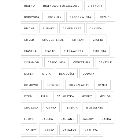
BIAŁKO
BIAŁKOWO-TŁUSZCZOWE
BISZKOPT
BORÓWKA
BROKUŁY
BRZOSKWINIA
BRZUCH
BUDYŃ
BURAKI
CAMEMBERT
CHAŁWA
CHLEB
CHOLESTEROL
CHRZAN
CIASTA
CIASTKA
CIASTO
CIEKAWOSTKI
CUKINIA
CYNAMON
CZEKOLADA
ĆWICZENIA
DAKTYLE
DESER
DIETA
DLA GOŚCI
DODATKI
DOMOWO
DROŻDŻE
DURSZLAK.PL
DYNIA
DŻEM
FILM
GALARETKA
GOFRY
GOUDA
GRUSZKA
GRYKA
HERBATA
HERBATNIKI
INDYK
JABŁKA
JAGLANE
JAGODY
JAJKA
JOGURT
KAKAO
KANAPKI
KAPUSTA