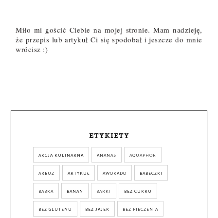
Miło mi gościć Ciebie na mojej stronie. Mam nadzieję,
że przepis lub artykuł Ci się spodobał i jeszcze do mnie
wrócisz :)
ETYKIETY
AKCJA KULINARNA
ANANAS
AQUAPHOR
ARBUZ
ARTYKUŁ
AWOKADO
BABECZKI
BABKA
BANAN
BARKI
BEZ CUKRU
BEZ GLUTENU
BEZ JAJEK
BEZ PIECZENIA