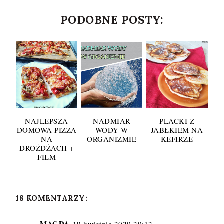
PODOBNE POSTY:
NAJLEPSZA
NADMIAR
PLACKI Z
DOMOWA PIZZA
WODY W
JABŁKIEM NA
NA
ORGANIZMIE
KEFIRZE
DROŻDŻACH +
FILM
18 KOMENTARZY:
MAGDA
19 kwietnia 2020 20:12