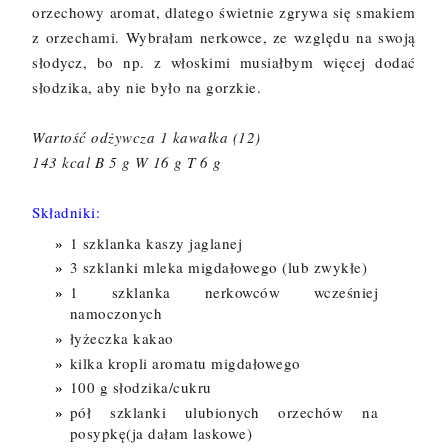
orzechowy aromat, dlatego świetnie zgrywa się smakiem
z orzechami. Wybrałam nerkowce, ze względu na swoją
słodycz, bo np. z włoskimi musiałbym więcej dodać
słodzika, aby nie było na gorzkie.
Wartość odżywcza 1 kawałka (12)
143 kcal B 5 g W 16 g T 6 g
Składniki:
1 szklanka kaszy jaglanej
3 szklanki mleka migdałowego (lub zwykłe)
1 szklanka nerkowców wcześniej
namoczonych
łyżeczka kakao
kilka kropli aromatu migdałowego
100 g słodzika/cukru
pół szklanki ulubionych orzechów na
posypkę(ja dałam laskowe)