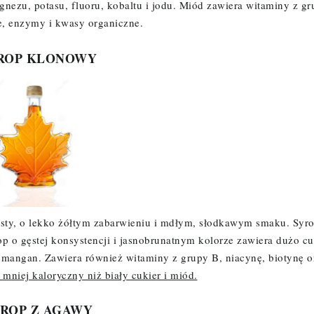
nezu, potasu, fluoru, kobaltu i jodu
. Miód zawiera witaminy z gr
owe, enzymy i kwasy organiczne.
ROP KLONOWY
zysty, o lekko żółtym zabarwieniu i mdłym, słodkawym smaku. Syr
op o gęstej konsystencji i jasnobrunatnym kolorze zawiera dużo c
i mangan
. Zawiera również witaminy z grupy B, niacynę, biotynę o
 mniej kaloryczny niż biały cukier i miód.
ROP Z AGAWY