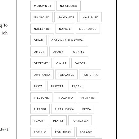
MURZYNEK
NA SŁODKO
NA SŁONO
NA WYNOS
NA ZIMNO
ą to
NALEŚNIKI
NAPOJE
NERKOWCE
 ich
OBIAD
ODŻYWKA BIAŁKOWA
OMLET
OPONKI
ORKISZ
ORZECHY
OWIES
OWOCE
OWSIANKA
PANCAKES
PANIERKA
PASTA
PASZTET
PĄCZKI
PIECZONE
PIECZYWO
PIERNIKI
PIEROGI
PIETRUSZKA
PIZZA
PLACKI
PŁATKI
POKRZYWA
est
POMELO
POMIDORY
PORADY