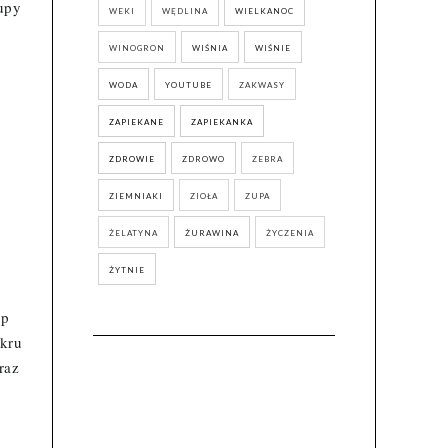
upy
WEKI
WĘDLINA
WIELKANOC
WINOGRON
WIŚNIA
WIŚNIE
WODA
YOUTUBE
ZAKWASY
ZAPIEKANE
ZAPIEKANKA
ZDROWIE
ZDROWO
ZEBRA
ZIEMNIAKI
ZIOŁA
ZUPA
ŻELATYNA
ŻURAWINA
ŻYCZENIA
ŻYTNIE
op
ukru
raz