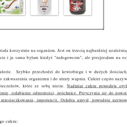
ała korzystnie na organizm. Jest on trzecią najbardziej uzależnia
ście i ja sama byłam kiedyś "nałogowcem", ale przejrzałam na oc
kalorie. Szybko p
rzechodzi do krwiobiegu i w dużych ilościach
 do zakwaszenia organizmu i do utraty wapnia. Cukier często nazy
ieczeństw, które ze sobą niesie.
Nadmiar cukru powoduje otył
emię, osłabienie odporności, próchnicę. Przyczynia się do powst
ń miesiączkowania, impotencji. Osłabia umysł, powoduje nerwow
go cukru: