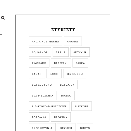
ETYKIETY
AKCJA KULINARNA
ANANAS
AQUAPHOR
ARBUZ
ARTYKUŁ
AWOKADO
BABECZKI
BABKA
BANAN
BARKI
BEZ CUKRU
BEZ GLUTENU
BEZ JAJEK
BEZ PIECZENIA
BIAŁKO
BIAŁKOWO-TŁUSZCZOWE
BISZKOPT
BORÓWKA
BROKUŁY
BRZOSKWINIA
BRZUCH
BUDYŃ