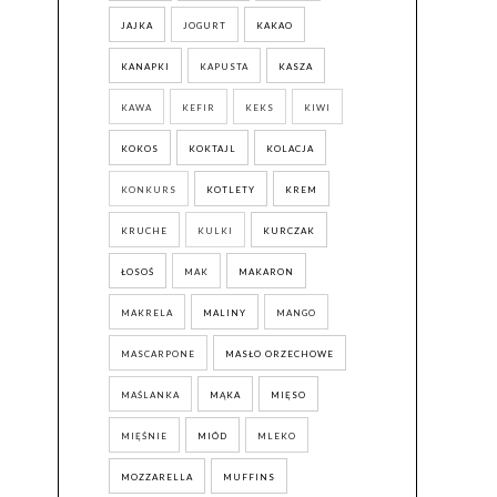
JAJKA
JOGURT
KAKAO
KANAPKI
KAPUSTA
KASZA
KAWA
KEFIR
KEKS
KIWI
KOKOS
KOKTAJL
KOLACJA
KONKURS
KOTLETY
KREM
KRUCHE
KULKI
KURCZAK
ŁOSOŚ
MAK
MAKARON
MAKRELA
MALINY
MANGO
MASCARPONE
MASŁO ORZECHOWE
MAŚLANKA
MĄKA
MIĘSO
MIĘŚNIE
MIÓD
MLEKO
MOZZARELLA
MUFFINS