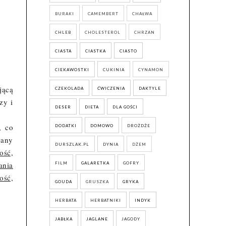
BURAKI
CAMEMBERT
CHAŁWA
CHLEB
CHOLESTEROL
CHRZAN
CIASTA
CIASTKA
CIASTO
CIEKAWOSTKI
CUKINIA
CYNAMON
jącą
CZEKOLADA
ĆWICZENIA
DAKTYLE
zy i
DESER
DIETA
DLA GOŚCI
, co
DODATKI
DOMOWO
DROŻDŻE
wany
DURSZLAK.PL
DYNIA
DŻEM
ość,
ania
FILM
GALARETKA
GOFRY
ość,
GOUDA
GRUSZKA
GRYKA
HERBATA
HERBATNIKI
INDYK
JABŁKA
JAGLANE
JAGODY