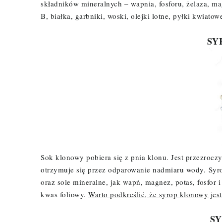
składników mineralnych – wapnia, fosforu, żelaza, mag
B, białka, garbniki, woski, olejki lotne, pyłki kwiat
SY
Sok klonowy pobiera się z pnia klonu. Jest przezroc
otrzymuje się przez odparowanie nadmiaru wody.
Syr
oraz sole mineralne, jak wapń, magnez, potas, fosfor 
kwas foliowy.
Warto podkreślić, że syrop klonowy jest
SY