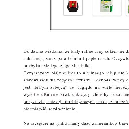
Od dawna wiadomo, że biały rafinowany cukier nie dzi
substancją zaraz po alkoholu i papierosach. Oczywi
pozbyłam się tego złego składnika.
Oczyszczony biały cukier to nic innego jak puste 
stanowi szok dla żołądka i trzustki. Dochodzi wtedy
jest „białym zabójcą” ze względu na wiele niebezp
wysokie ciśnienie krwi, cukrzycę, choroby serca, an
opryszczki, infekcji drożdżycowych, raka, zaburze
nieśmiałość, rozdrażnienie.
Na szczęście na rynku mamy dużo zamienników białe