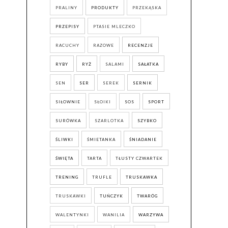
PRALINY
PRODUKTY
PRZEKĄSKA
PRZEPISY
PTASIE MLECZKO
RACUCHY
RAZOWE
RECENZJE
RYBY
RYŻ
SALAMI
SAŁATKA
SEN
SER
SEREK
SERNIK
SIŁOWNIE
SŁOIKI
SOS
SPORT
SURÓWKA
SZARLOTKA
SZYBKO
ŚLIWKI
ŚMIETANKA
ŚNIADANIE
ŚWIĘTA
TARTA
TŁUSTY CZWARTEK
TRENING
TRUFLE
TRUSKAWKA
TRUSKAWKI
TUŃCZYK
TWARÓG
WALENTYNKI
WANILIA
WARZYWA