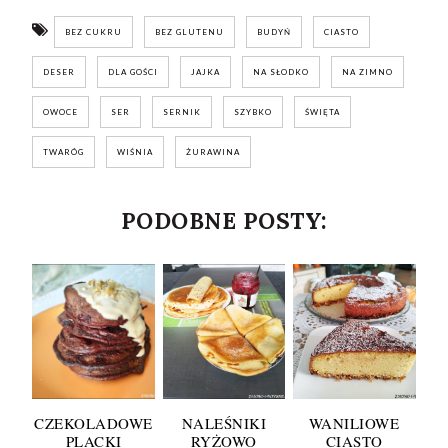
BEZ CUKRU
BEZ GLUTENU
BUDYŃ
CIASTO
DESER
DLA GOŚCI
JAJKA
NA SŁODKO
NA ZIMNO
OWOCE
SER
SERNIK
SZYBKO
ŚWIĘTA
TWARÓG
WIŚNIA
ŻURAWINA
PODOBNE POSTY:
CZEKOLADOWE
NALEŚNIKI
WANILIOWE
PLACKI
RYŻOWO
CIASTO