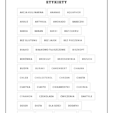
ETYKIETY
AKCJA KULINARNA
ANANAS
AQUAPHOR
ARBUZ
ARTYKUŁ
AWOKADO
BABECZKI
BABKA
BANAN
BARKI
BEZ CUKRU
BEZ GLUTENU
BEZ JAJEK
BEZ PIECZENIA
BIAŁKO
BIAŁKOWO-TŁUSZCZOWE
BISZKOPT
BORÓWKA
BROKUŁY
BRZOSKWINIA
BRZUCH
BUDYŃ
BURAKI
CAMEMBERT
CHAŁWA
CHLEB
CHOLESTEROL
CHRZAN
CIASTA
CIASTKA
CIASTO
CIEKAWOSTKI
CUKINIA
CYNAMON
CZEKOLADA
ĆWICZENIA
DAKTYLE
DESER
DIETA
DLA GOŚCI
DODATKI