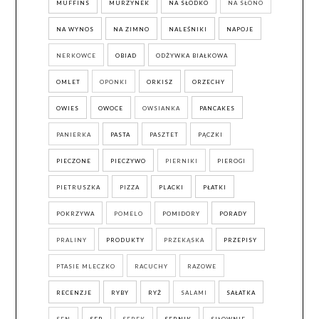
MUFFINS
MURZYNEK
NA SŁODKO
NA SŁONO
NA WYNOS
NA ZIMNO
NALEŚNIKI
NAPOJE
NERKOWCE
OBIAD
ODŻYWKA BIAŁKOWA
OMLET
OPONKI
ORKISZ
ORZECHY
OWIES
OWOCE
OWSIANKA
PANCAKES
PANIERKA
PASTA
PASZTET
PĄCZKI
PIECZONE
PIECZYWO
PIERNIKI
PIEROGI
PIETRUSZKA
PIZZA
PLACKI
PŁATKI
POKRZYWA
POMELO
POMIDORY
PORADY
PRALINY
PRODUKTY
PRZEKĄSKA
PRZEPISY
PTASIE MLECZKO
RACUCHY
RAZOWE
RECENZJE
RYBY
RYŻ
SALAMI
SAŁATKA
SEN
SER
SEREK
SERNIK
SIŁOWNIE