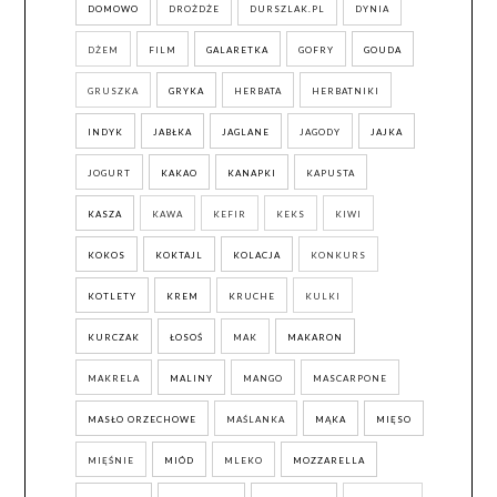
DOMOWO
DROŻDŻE
DURSZLAK.PL
DYNIA
DŻEM
FILM
GALARETKA
GOFRY
GOUDA
GRUSZKA
GRYKA
HERBATA
HERBATNIKI
INDYK
JABŁKA
JAGLANE
JAGODY
JAJKA
JOGURT
KAKAO
KANAPKI
KAPUSTA
KASZA
KAWA
KEFIR
KEKS
KIWI
KOKOS
KOKTAJL
KOLACJA
KONKURS
KOTLETY
KREM
KRUCHE
KULKI
KURCZAK
ŁOSOŚ
MAK
MAKARON
MAKRELA
MALINY
MANGO
MASCARPONE
MASŁO ORZECHOWE
MAŚLANKA
MĄKA
MIĘSO
MIĘŚNIE
MIÓD
MLEKO
MOZZARELLA