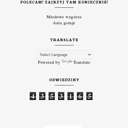
POLECAM! ZAJRZYJ TAM KONIECZNIE!
Miodowe wzgórza
Ania gotuje
TRANSLATE
Powered by
Translate
ODWIEDZINY
4
3
5
3
1
6
5