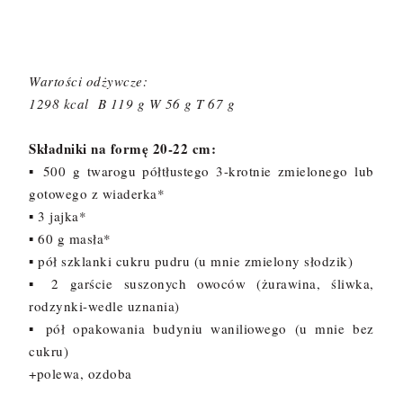
Wartości odżywcze:
1298 kcal B 119 g W 56 g T 67 g
Składniki na formę 20-22 cm:
▪ 500 g twarogu półtłustego 3-krotnie zmielonego lub
gotowego z wiaderka*
▪ 3 jajka*
▪ 60 g masła*
▪ pół szklanki cukru pudru (u mnie zmielony słodzik)
▪ 2 garście suszonych owoców (żurawina, śliwka,
rodzynki-wedle uznania)
▪ pół opakowania budyniu waniliowego (u mnie bez
cukru)
+polewa, ozdoba