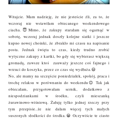
Witajcie. Mam nadzieję, że nie jesteście źli, za to, że
wczoraj nie wstawiłam obiecanego weekendowego
ciacha.😇Mimo, że zakupy starałam się ogarnąć w
sobotę, wczoraj jednak doszły kolejne siatki i jeszcze
kupno nowej choinki, że zbrakło mi czasu na napisanie
posta. Jednak święta to czas, kiedy trudno zrobić
wytyczne zakupy z kartki, bo gdy się wybierasz większą
gromadą, zawsze ktoś zauważy jeszcze coś fajnego i
wrzuci do koszyka, przez co czas się wydłuża.😃
No, ale mamy na szczęście poniedziałek, spokój, praca i
trochę relaksu w porównaniu do weekendu😊 Tak jak
obiecałam, przygotowałam sernik, dodatkowo z
niespodziankami w środku, czyli mieszanką
żurawinowo-wiśniową. Żałuję tylko jednej rzeczy przy
tym przepisie..że nie dałam więcej tych małych
suszonych słodkości do środka.😀 Oczywiście te ciasto