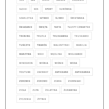
SŁOIKI
SOS
SPORT
SURÓWKA
SZARLOTKA
SZYBKO
ŚLIWKI
ŚMIETANKA
ŚNIADANIE
ŚWIĘTA
TARTA
TŁUSTY CZWARTEK
TRENING
TRUFLE
TRUSKAWKA
TRUSKAWKI
TUŃCZYK
TWARÓG
WALENTYNKI
WANILIA
WARZYWA
WEKI
WĘDLINA
WIELKANOC
WINOGRON
WIŚNIA
WIŚNIE
WODA
YOUTUBE
ZAKWASY
ZAPIEKANE
ZAPIEKANKA
ZDROWIE
ZDROWO
ZEBRA
ZIEMNIAKI
ZIOŁA
ZUPA
ŻELATYNA
ŻURAWINA
ŻYCZENIA
ŻYTNIE