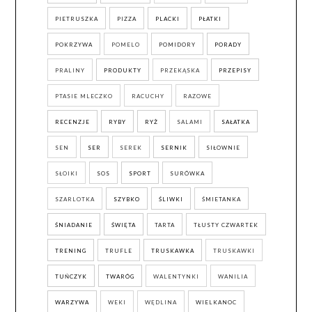
PIETRUSZKA
PIZZA
PLACKI
PŁATKI
POKRZYWA
POMELO
POMIDORY
PORADY
PRALINY
PRODUKTY
PRZEKĄSKA
PRZEPISY
PTASIE MLECZKO
RACUCHY
RAZOWE
RECENZJE
RYBY
RYŻ
SALAMI
SAŁATKA
SEN
SER
SEREK
SERNIK
SIŁOWNIE
SŁOIKI
SOS
SPORT
SURÓWKA
SZARLOTKA
SZYBKO
ŚLIWKI
ŚMIETANKA
ŚNIADANIE
ŚWIĘTA
TARTA
TŁUSTY CZWARTEK
TRENING
TRUFLE
TRUSKAWKA
TRUSKAWKI
TUŃCZYK
TWARÓG
WALENTYNKI
WANILIA
WARZYWA
WEKI
WĘDLINA
WIELKANOC