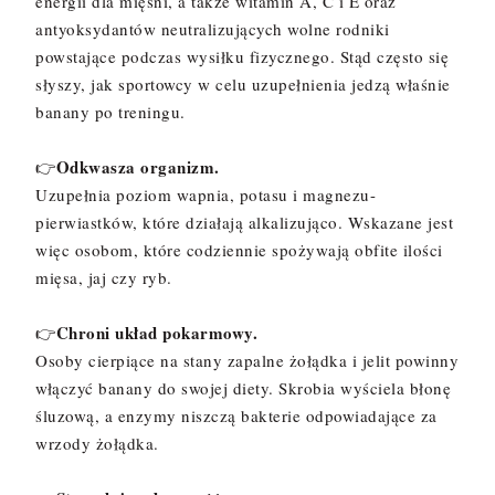
energii dla mięśni, a także witamin A, C i E oraz
antyoksydantów neutralizujących wolne rodniki
powstające podczas wysiłku fizycznego. Stąd często się
słyszy, jak sportowcy w celu uzupełnienia jedzą właśnie
banany po treningu.
Odkwasza organizm.
👉
Uzupełnia poziom wapnia, potasu i magnezu-
pierwiastków, które działają alkalizująco. Wskazane jest
więc osobom, które codziennie spożywają obfite ilości
mięsa, jaj czy ryb.
Chroni układ pokarmowy.
👉
Osoby cierpiące na stany zapalne żołądka i jelit powinny
włączyć banany do swojej diety. Skrobia wyściela błonę
śluzową, a enzymy niszczą bakterie odpowiadające za
wrzody żołądka.