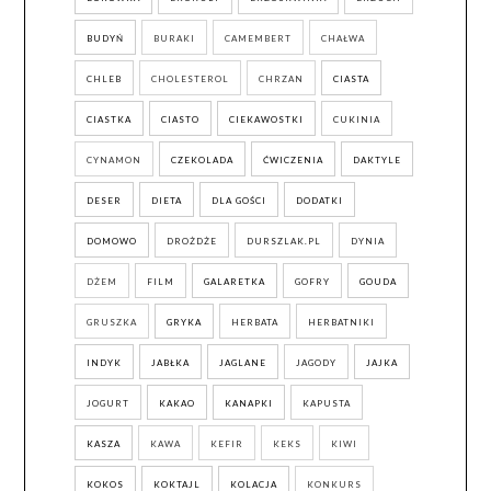
BUDYŃ
BURAKI
CAMEMBERT
CHAŁWA
CHLEB
CHOLESTEROL
CHRZAN
CIASTA
CIASTKA
CIASTO
CIEKAWOSTKI
CUKINIA
CYNAMON
CZEKOLADA
ĆWICZENIA
DAKTYLE
DESER
DIETA
DLA GOŚCI
DODATKI
DOMOWO
DROŻDŻE
DURSZLAK.PL
DYNIA
DŻEM
FILM
GALARETKA
GOFRY
GOUDA
GRUSZKA
GRYKA
HERBATA
HERBATNIKI
INDYK
JABŁKA
JAGLANE
JAGODY
JAJKA
JOGURT
KAKAO
KANAPKI
KAPUSTA
KASZA
KAWA
KEFIR
KEKS
KIWI
KOKOS
KOKTAJL
KOLACJA
KONKURS