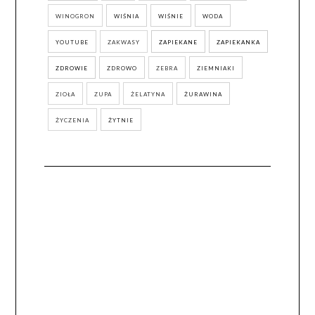
WINOGRON
WIŚNIA
WIŚNIE
WODA
YOUTUBE
ZAKWASY
ZAPIEKANE
ZAPIEKANKA
ZDROWIE
ZDROWO
ZEBRA
ZIEMNIAKI
ZIOŁA
ZUPA
ŻELATYNA
ŻURAWINA
ŻYCZENIA
ŻYTNIE