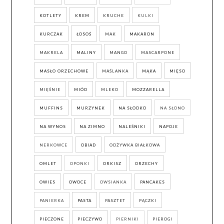
KOTLETY
KREM
KRUCHE
KULKI
KURCZAK
ŁOSOŚ
MAK
MAKARON
MAKRELA
MALINY
MANGO
MASCARPONE
MASŁO ORZECHOWE
MAŚLANKA
MĄKA
MIĘSO
MIĘŚNIE
MIÓD
MLEKO
MOZZARELLA
MUFFINS
MURZYNEK
NA SŁODKO
NA SŁONO
NA WYNOS
NA ZIMNO
NALEŚNIKI
NAPOJE
NERKOWCE
OBIAD
ODŻYWKA BIAŁKOWA
OMLET
OPONKI
ORKISZ
ORZECHY
OWIES
OWOCE
OWSIANKA
PANCAKES
PANIERKA
PASTA
PASZTET
PĄCZKI
PIECZONE
PIECZYWO
PIERNIKI
PIEROGI