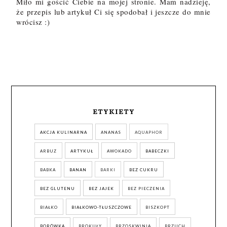
Miło mi gościć Ciebie na mojej stronie. Mam nadzieję,
że przepis lub artykuł Ci się spodobał i jeszcze do mnie
wrócisz :)
ETYKIETY
AKCJA KULINARNA
ANANAS
AQUAPHOR
ARBUZ
ARTYKUŁ
AWOKADO
BABECZKI
BABKA
BANAN
BARKI
BEZ CUKRU
BEZ GLUTENU
BEZ JAJEK
BEZ PIECZENIA
BIAŁKO
BIAŁKOWO-TŁUSZCZOWE
BISZKOPT
BORÓWKA
BROKUŁY
BRZOSKWINIA
BRZUCH