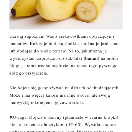
Dzisiaj zapoznam Was z ciekawostkami dotyczącymi
bananów. Każdy je lubi, są słodkie, można je jeść same
lub dodając do wielu potraw. Na to, jak można je
(
banan
)
wykorzystać, zapraszam do zakładki
na moim
blogu, a teraz trochę mądrości na temat tego pysznego
żółtego przyjaciela.
Nie bójcie się go spożywać na dietach odchudzających.
Może i ma więcej kalorii niż inne owoce, ale swoją
nadwyżkę rekompensuję zawartością.
❌Uwaga. Dojrzałe banany (plamiaste w czarne kropki)
nie są polecane diabetykom ( IG 60). Wywołują spore
wahania poziomu cukru we krwi. Dlatego poleca się