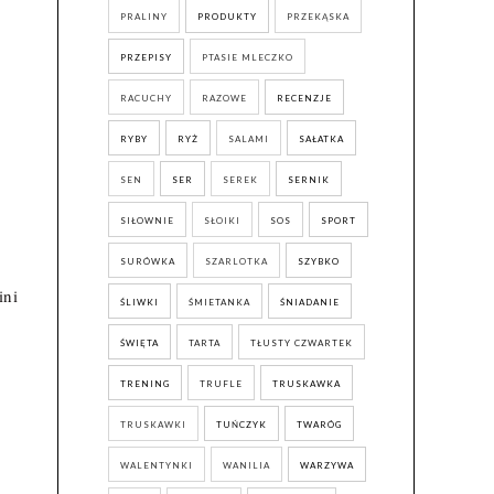
PRALINY
PRODUKTY
PRZEKĄSKA
PRZEPISY
PTASIE MLECZKO
RACUCHY
RAZOWE
RECENZJE
RYBY
RYŻ
SALAMI
SAŁATKA
SEN
SER
SEREK
SERNIK
SIŁOWNIE
SŁOIKI
SOS
SPORT
SURÓWKA
SZARLOTKA
SZYBKO
ini
ŚLIWKI
ŚMIETANKA
ŚNIADANIE
ŚWIĘTA
TARTA
TŁUSTY CZWARTEK
TRENING
TRUFLE
TRUSKAWKA
TRUSKAWKI
TUŃCZYK
TWARÓG
WALENTYNKI
WANILIA
WARZYWA