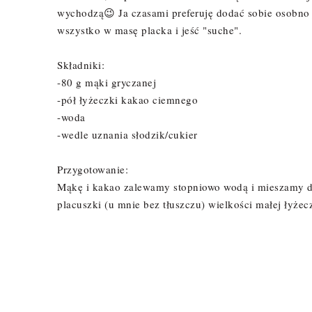
wychodzą😉 Ja czasami preferuję dodać sobie osobno j
wszystko w masę placka i jeść "suche".
Składniki:
-80 g mąki gryczanej
-pół łyżeczki kakao ciemnego
-woda
-wedle uznania słodzik/cukier
Przygotowanie:
Mąkę i kakao zalewamy stopniowo wodą i mieszamy do
placuszki (u mnie bez tłuszczu) wielkości małej łyżec