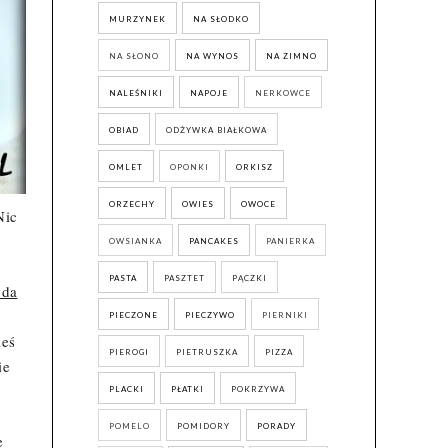
MURZYNEK
NA SŁODKO
NA SŁONO
NA WYNOS
NA ZIMNO
NALEŚNIKI
NAPOJE
NERKOWCE
OBIAD
ODŻYWKA BIAŁKOWA
OMLET
OPONKI
ORKISZ
ORZECHY
OWIES
OWOCE
Nic
OWSIANKA
PANCAKES
PANIERKA
PASTA
PASZTET
PĄCZKI
oda
PIECZONE
PIECZYWO
PIERNIKI
ieś
PIEROGI
PIETRUSZKA
PIZZA
ie
PLACKI
PŁATKI
POKRZYWA
POMELO
POMIDORY
PORADY
e