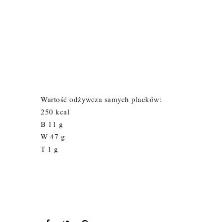
Wartość odżywcza samych placków:
250 kcal
B 11 g
W 47 g
T 1 g