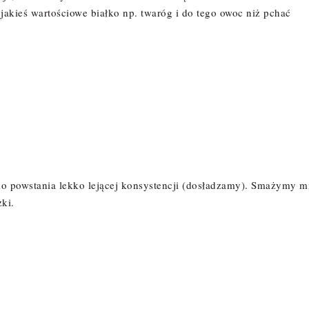
akieś wartościowe białko np. twaróg i do tego owoc niż pchać
 powstania lekko lejącej konsystencji (dosładzamy). Smażymy m
zki.