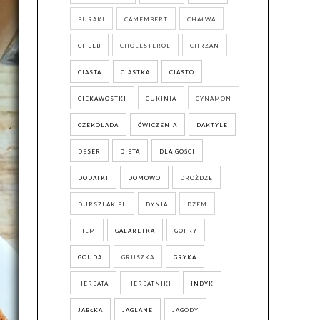
BURAKI
CAMEMBERT
CHAŁWA
CHLEB
CHOLESTEROL
CHRZAN
CIASTA
CIASTKA
CIASTO
CIEKAWOSTKI
CUKINIA
CYNAMON
CZEKOLADA
ĆWICZENIA
DAKTYLE
DESER
DIETA
DLA GOŚCI
DODATKI
DOMOWO
DROŻDŻE
DURSZLAK.PL
DYNIA
DŻEM
FILM
GALARETKA
GOFRY
GOUDA
GRUSZKA
GRYKA
HERBATA
HERBATNIKI
INDYK
JABŁKA
JAGLANE
JAGODY