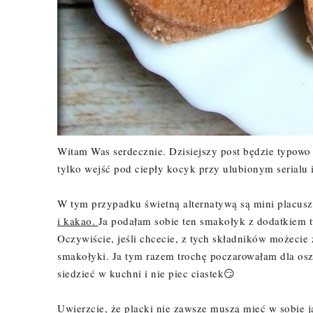
Witam Was serdecznie. Dzisiejszy post będzie typow
tylko wejść pod ciepły kocyk przy ulubionym serialu 
W tym przypadku świetną alternatywą są mini placu
i kakao.
Ja podałam sobie ten smakołyk z dodatkiem 
Oczywiście, jeśli chcecie, z tych składników możecie 
smakołyki. Ja tym razem trochę poczarowałam dla oszu
siedzieć w kuchni i nie piec ciastek😏
Uwierzcie, że placki nie zawsze muszą mieć w sobie j