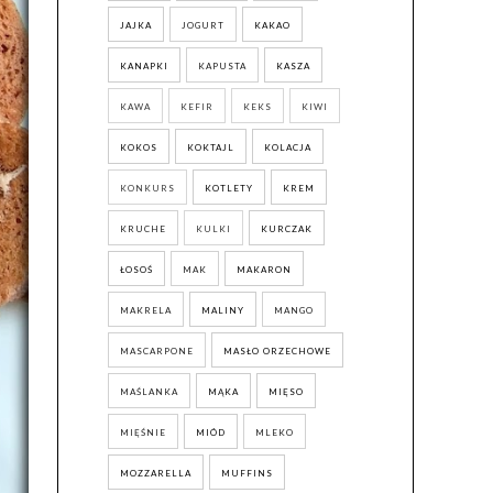
JAJKA
JOGURT
KAKAO
KANAPKI
KAPUSTA
KASZA
KAWA
KEFIR
KEKS
KIWI
KOKOS
KOKTAJL
KOLACJA
KONKURS
KOTLETY
KREM
KRUCHE
KULKI
KURCZAK
ŁOSOŚ
MAK
MAKARON
MAKRELA
MALINY
MANGO
MASCARPONE
MASŁO ORZECHOWE
MAŚLANKA
MĄKA
MIĘSO
MIĘŚNIE
MIÓD
MLEKO
MOZZARELLA
MUFFINS