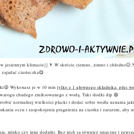
o w jesiennym klimacie⛆🌂 W skrócie ciemno, zimno i chłodno😑 
i zajadać ciasteczka😋
szki😜 Wykonasz je w 10 min
tylko z 1 głownego składnika, plus w
twarogu chudego zmiksowanego z wodą. Taki słodki dip 😆
zrobić normalnej wielkości placki i dodać sobie wedle uznania jak
kania oczu i zaspokojenia pragnienia na ciastka i zarazem, aby n
aja, mleko czy inne dodatki. Bez nich są również smaczne i zawsz