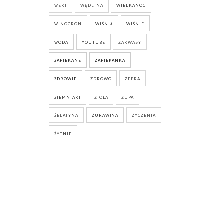
WEKI
WĘDLINA
WIELKANOC
WINOGRON
WIŚNIA
WIŚNIE
WODA
YOUTUBE
ZAKWASY
ZAPIEKANE
ZAPIEKANKA
ZDROWIE
ZDROWO
ZEBRA
ZIEMNIAKI
ZIOŁA
ZUPA
ŻELATYNA
ŻURAWINA
ŻYCZENIA
ŻYTNIE