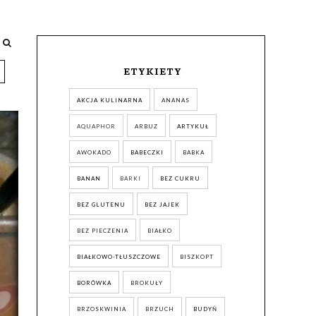
ETYKIETY
AKCJA KULINARNA
ANANAS
AQUAPHOR
ARBUZ
ARTYKUŁ
AWOKADO
BABECZKI
BABKA
BANAN
BARKI
BEZ CUKRU
BEZ GLUTENU
BEZ JAJEK
BEZ PIECZENIA
BIAŁKO
BIAŁKOWO-TŁUSZCZOWE
BISZKOPT
BORÓWKA
BROKUŁY
BRZOSKWINIA
BRZUCH
BUDYŃ