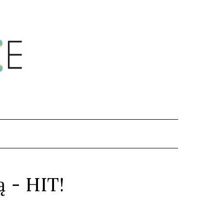
.
ą - HIT!