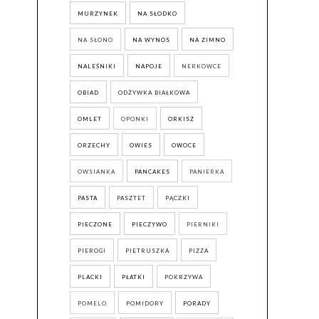
MURZYNEK
NA SŁODKO
NA SŁONO
NA WYNOS
NA ZIMNO
NALEŚNIKI
NAPOJE
NERKOWCE
OBIAD
ODŻYWKA BIAŁKOWA
OMLET
OPONKI
ORKISZ
ORZECHY
OWIES
OWOCE
OWSIANKA
PANCAKES
PANIERKA
PASTA
PASZTET
PĄCZKI
PIECZONE
PIECZYWO
PIERNIKI
PIEROGI
PIETRUSZKA
PIZZA
PLACKI
PŁATKI
POKRZYWA
POMELO
POMIDORY
PORADY