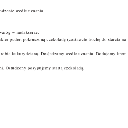
łodzenie wedle uznania
 twaróg w melakserze.
ier puder, pokruszoną czekoladę (zostawcie trochę do starcia na
 skrobią kukurydzianą. Dosładzamy wedle uznania. Dodajemy krem
ni. Ostudzony posypujemy startą czekoladą.