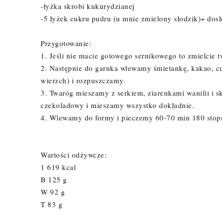
-łyżka skrobi kukurydzianej
-5 łyżek cukru pudru (u mnie zmielony słodzik)+ dos
Przygotowanie:
1. Jeśli nie macie gotowego sernikowego to zmielcie
2. Następnie do garnka wlewamy śmietankę, kakao, cuk
wierzch) i rozpuszczamy.
3. Twaróg mieszamy z serkiem, ziarenkami wanilii i
czekoladowy i mieszamy wszystko dokładnie.
4. Wlewamy do formy i pieczemy 60-70 min 180 stop
Wartości odżywcze:
1 619 kcal
B 125 g
W 92 g
T 83 g