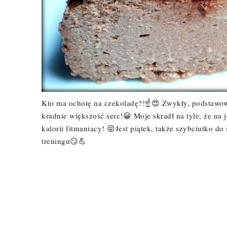
Kto ma ochotę na czekoladę?!☝😍 Zwykły, podstawowy
kradnie większość serc!😀 Moje skradł na tyle, że na
kalorii fitmaniacy! 😝Jest piątek, także szybciutko d
treningu😏💪