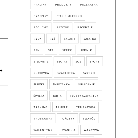
PRALINY
PRODUKTY
PRZEKĄSKA
PRZEPISY
PTASIE MLECZKO
RACUCHY
RAZOWE
RECENZJE
RYBY
RYŻ
SALAMI
SAŁATKA
SEN
SER
SEREK
SERNIK
SIŁOWNIE
SŁOIKI
SOS
SPORT
SURÓWKA
SZARLOTKA
SZYBKO
ŚLIWKI
ŚMIETANKA
ŚNIADANIE
ŚWIĘTA
TARTA
TŁUSTY CZWARTEK
TRENING
TRUFLE
TRUSKAWKA
TRUSKAWKI
TUŃCZYK
TWARÓG
WALENTYNKI
WANILIA
WARZYWA