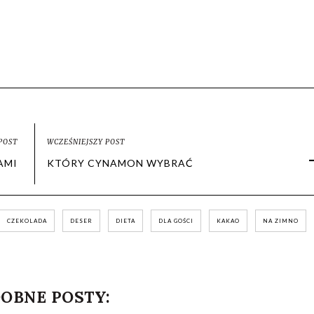
POST
WCZEŚNIEJSZY POST
AMI
KTÓRY CYNAMON WYBRAĆ
CZEKOLADA
DESER
DIETA
DLA GOŚCI
KAKAO
NA ZIMNO
OBNE POSTY: