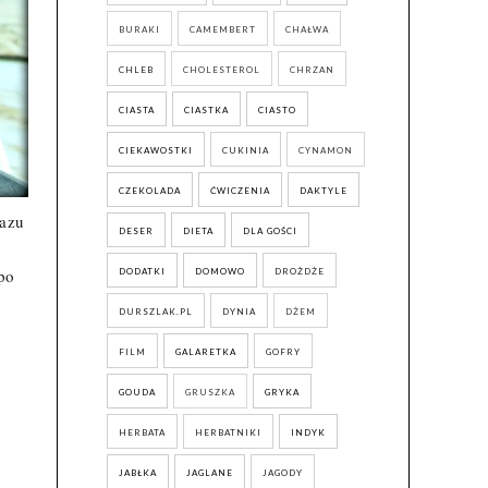
BURAKI
CAMEMBERT
CHAŁWA
CHLEB
CHOLESTEROL
CHRZAN
CIASTA
CIASTKA
CIASTO
CIEKAWOSTKI
CUKINIA
CYNAMON
CZEKOLADA
ĆWICZENIA
DAKTYLE
razu
DESER
DIETA
DLA GOŚCI
po
DODATKI
DOMOWO
DROŻDŻE
DURSZLAK.PL
DYNIA
DŻEM
FILM
GALARETKA
GOFRY
GOUDA
GRUSZKA
GRYKA
HERBATA
HERBATNIKI
INDYK
JABŁKA
JAGLANE
JAGODY