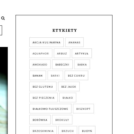
ETYKIETY
AKCJA KULINARNA
ANANAS
AQUAPHOR
ARBUZ
ARTYKUŁ
AWOKADO
BABECZKI
BABKA
BANAN
BARKI
BEZ CUKRU
BEZ GLUTENU
BEZ JAJEK
BEZ PIECZENIA
BIAŁKO
BIAŁKOWO-TŁUSZCZOWE
BISZKOPT
BORÓWKA
BROKUŁY
BRZOSKWINIA
BRZUCH
BUDYŃ