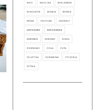
WEKI
WĘDLINA
WIELKANOC
WINOGRON
WIŚNIA
WIŚNIE
WODA
YOUTUBE
ZAKWASY
ZAPIEKANE
ZAPIEKANKA
ZDROWIE
ZDROWO
ZEBRA
ZIEMNIAKI
ZIOŁA
ZUPA
ŻELATYNA
ŻURAWINA
ŻYCZENIA
ŻYTNIE