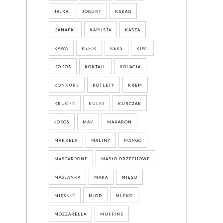
JAJKA
JOGURT
KAKAO
KANAPKI
KAPUSTA
KASZA
KAWA
KEFIR
KEKS
KIWI
KOKOS
KOKTAJL
KOLACJA
KONKURS
KOTLETY
KREM
KRUCHE
KULKI
KURCZAK
ŁOSOŚ
MAK
MAKARON
MAKRELA
MALINY
MANGO
MASCARPONE
MASŁO ORZECHOWE
MAŚLANKA
MĄKA
MIĘSO
MIĘŚNIE
MIÓD
MLEKO
MOZZARELLA
MUFFINS