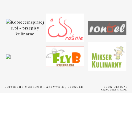
COPYRIGHT ©
ZDROWO I AKTYWNIE
, BLOGGER
BLOG DESIGN:
KAROGRAFIA.PL