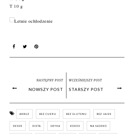
T 10 g
NASTĘPNY POST
WCZEŚNIEJSZY POST
NOWSZY POST
STARSZY POST
ARBUZ
BEZ CUKRU
BEZ GLUTENU
BEZ JAJEK
DESER
DIETA
GRYKA
KOKOS
NA SŁODKO