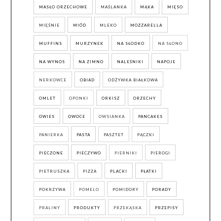
MASŁO ORZECHOWE
MAŚLANKA
MĄKA
MIĘSO
MIĘŚNIE
MIÓD
MLEKO
MOZZARELLA
MUFFINS
MURZYNEK
NA SŁODKO
NA SŁONO
NA WYNOS
NA ZIMNO
NALEŚNIKI
NAPOJE
NERKOWCE
OBIAD
ODŻYWKA BIAŁKOWA
OMLET
OPONKI
ORKISZ
ORZECHY
OWIES
OWOCE
OWSIANKA
PANCAKES
PANIERKA
PASTA
PASZTET
PĄCZKI
PIECZONE
PIECZYWO
PIERNIKI
PIEROGI
PIETRUSZKA
PIZZA
PLACKI
PŁATKI
POKRZYWA
POMELO
POMIDORY
PORADY
PRALINY
PRODUKTY
PRZEKĄSKA
PRZEPISY