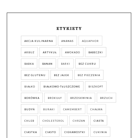
ETYKIETY
AKCJA KULINARNA
ANANAS
AQUAPHOR
ARBUZ
ARTYKUŁ
AWOKADO
BABECZKI
BABKA
BANAN
BARKI
BEZ CUKRU
BEZ GLUTENU
BEZ JAJEK
BEZ PIECZENIA
BIAŁKO
BIAŁKOWO-TŁUSZCZOWE
BISZKOPT
BORÓWKA
BROKUŁY
BRZOSKWINIA
BRZUCH
BUDYŃ
BURAKI
CAMEMBERT
CHAŁWA
CHLEB
CHOLESTEROL
CHRZAN
CIASTA
CIASTKA
CIASTO
CIEKAWOSTKI
CUKINIA