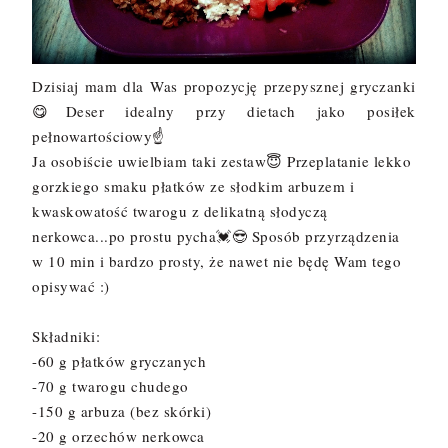
Dzisiaj mam dla Was propozycję przepysznej gryczanki
😋Deser idealny przy dietach jako posiłek
pełnowartościowy☝
Ja osobiście uwielbiam taki zestaw😇 Przeplatanie lekko
gorzkiego smaku płatków ze słodkim arbuzem i
kwaskowatość twarogu z delikatną słodyczą
nerkowca...po prostu pycha💓😎 Sposób przyrządzenia
w 10 min i bardzo prosty, że nawet nie będę Wam tego
opisywać :)
Składniki:
-60 g płatków gryczanych
-70 g twarogu chudego
-150 g arbuza (bez skórki)
-20 g orzechów nerkowca