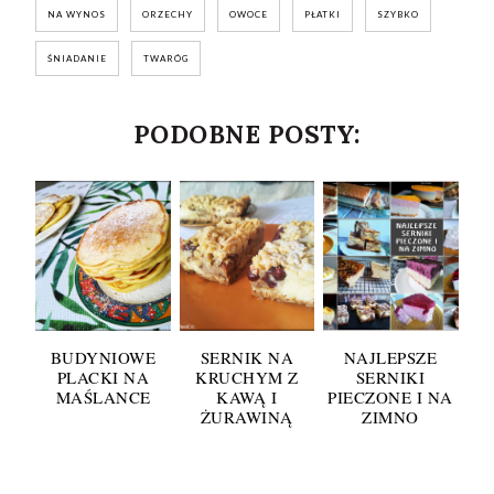
NA WYNOS
ORZECHY
OWOCE
PŁATKI
SZYBKO
ŚNIADANIE
TWARÓG
PODOBNE POSTY:
BUDYNIOWE
SERNIK NA
NAJLEPSZE
PLACKI NA
KRUCHYM Z
SERNIKI
MAŚLANCE
KAWĄ I
PIECZONE I NA
ŻURAWINĄ
ZIMNO