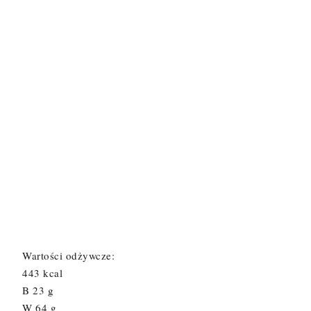
Wartości odżywcze:
443 kcal
B 23 g
W 64 g