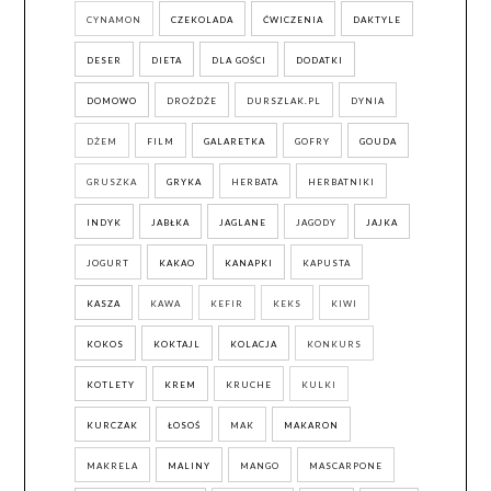
CYNAMON
CZEKOLADA
ĆWICZENIA
DAKTYLE
DESER
DIETA
DLA GOŚCI
DODATKI
DOMOWO
DROŻDŻE
DURSZLAK.PL
DYNIA
DŻEM
FILM
GALARETKA
GOFRY
GOUDA
GRUSZKA
GRYKA
HERBATA
HERBATNIKI
INDYK
JABŁKA
JAGLANE
JAGODY
JAJKA
JOGURT
KAKAO
KANAPKI
KAPUSTA
KASZA
KAWA
KEFIR
KEKS
KIWI
KOKOS
KOKTAJL
KOLACJA
KONKURS
KOTLETY
KREM
KRUCHE
KULKI
KURCZAK
ŁOSOŚ
MAK
MAKARON
MAKRELA
MALINY
MANGO
MASCARPONE