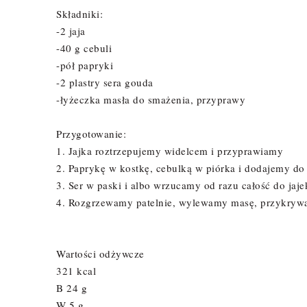
Składniki:
-2 jaja
-40 g cebuli
-pół papryki
-2 plastry sera gouda
-łyżeczka masła do smażenia, przyprawy
Przygotowanie:
1. Jajka roztrzepujemy widelcem i przyprawiamy
2. Paprykę w kostkę, cebulką w piórka i dodajemy do 
3. Ser w paski i albo wrzucamy od razu całość do jaj
4. Rozgrzewamy patelnie, wylewamy masę, przykryw
Wartości odżywcze
321 kcal
B 24 g
W 5 g