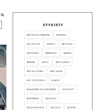
ETYKIETY
AKCJA KULINARNA
ANANAS
AQUAPHOR
ARBUZ
ARTYKUŁ
AWOKADO
BABECZKI
BABKA
BANAN
BARKI
BEZ CUKRU
BEZ GLUTENU
BEZ JAJEK
BEZ PIECZENIA
BIAŁKO
BIAŁKOWO-TŁUSZCZOWE
BISZKOPT
BORÓWKA
BROKUŁY
BRZOSKWINIA
BRZUCH
BUDYŃ