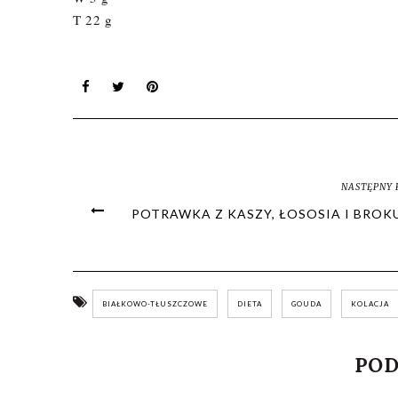
T 22 g
NASTĘPNY 
POTRAWKA Z KASZY, ŁOSOSIA I BROK
BIAŁKOWO-TŁUSZCZOWE
DIETA
GOUDA
KOLACJA
POD