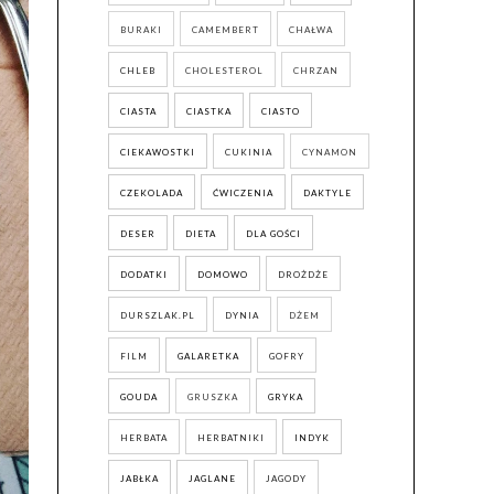
BURAKI
CAMEMBERT
CHAŁWA
CHLEB
CHOLESTEROL
CHRZAN
CIASTA
CIASTKA
CIASTO
CIEKAWOSTKI
CUKINIA
CYNAMON
CZEKOLADA
ĆWICZENIA
DAKTYLE
DESER
DIETA
DLA GOŚCI
DODATKI
DOMOWO
DROŻDŻE
DURSZLAK.PL
DYNIA
DŻEM
FILM
GALARETKA
GOFRY
GOUDA
GRUSZKA
GRYKA
HERBATA
HERBATNIKI
INDYK
JABŁKA
JAGLANE
JAGODY