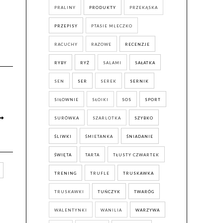
PRALINY
PRODUKTY
PRZEKĄSKA
PRZEPISY
PTASIE MLECZKO
RACUCHY
RAZOWE
RECENZJE
RYBY
RYŻ
SALAMI
SAŁATKA
SEN
SER
SEREK
SERNIK
SIŁOWNIE
SŁOIKI
SOS
SPORT
SURÓWKA
SZARLOTKA
SZYBKO
ŚLIWKI
ŚMIETANKA
ŚNIADANIE
ŚWIĘTA
TARTA
TŁUSTY CZWARTEK
TRENING
TRUFLE
TRUSKAWKA
TRUSKAWKI
TUŃCZYK
TWARÓG
WALENTYNKI
WANILIA
WARZYWA