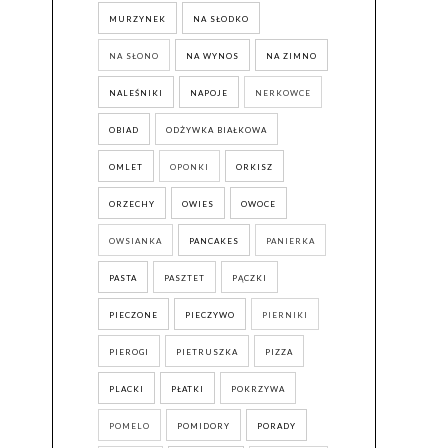
MURZYNEK
NA SŁODKO
NA SŁONO
NA WYNOS
NA ZIMNO
NALEŚNIKI
NAPOJE
NERKOWCE
OBIAD
ODŻYWKA BIAŁKOWA
OMLET
OPONKI
ORKISZ
ORZECHY
OWIES
OWOCE
OWSIANKA
PANCAKES
PANIERKA
PASTA
PASZTET
PĄCZKI
PIECZONE
PIECZYWO
PIERNIKI
PIEROGI
PIETRUSZKA
PIZZA
PLACKI
PŁATKI
POKRZYWA
POMELO
POMIDORY
PORADY