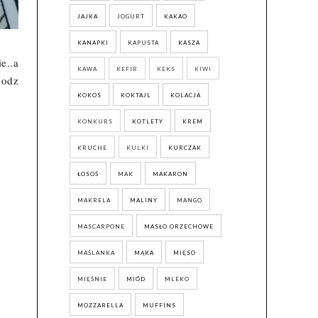
JAJKA
JOGURT
KAKAO
KANAPKI
KAPUSTA
KASZA
e..a
KAWA
KEFIR
KEKS
KIWI
godz
KOKOS
KOKTAJL
KOLACJA
KONKURS
KOTLETY
KREM
KRUCHE
KULKI
KURCZAK
ŁOSOŚ
MAK
MAKARON
MAKRELA
MALINY
MANGO
MASCARPONE
MASŁO ORZECHOWE
MAŚLANKA
MĄKA
MIĘSO
MIĘŚNIE
MIÓD
MLEKO
MOZZARELLA
MUFFINS