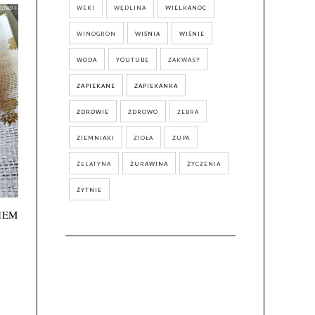
WEKI
WĘDLINA
WIELKANOC
WINOGRON
WIŚNIA
WIŚNIE
WODA
YOUTUBE
ZAKWASY
ZAPIEKANE
ZAPIEKANKA
ZDROWIE
ZDROWO
ZEBRA
ZIEMNIAKI
ZIOŁA
ZUPA
ŻELATYNA
ŻURAWINA
ŻYCZENIA
ŻYTNIE
IEM