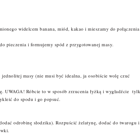
nionego widelcem banana, miód, kakao i mieszamy do połączenia
do pieczenia i formujemy spód z przygotowanej masy.
jednolitej masy (nie musi być idealna, ja osobiście wolę czuć
ę. UWAGA! Róbcie to w sposób zrzucenia łyżką i wygładźcie tylk
zykleić do spodu i go popsuć.
dodać odrobinę słodzika). Rozpuścić żelatynę, dodać do twarogu i
ówki.