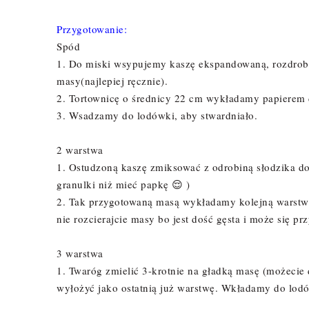
Przygotowanie:
Spód
1. Do miski wsypujemy kaszę ekspandowaną, rozdrob
masy(najlepiej ręcznie).
2. Tortownicę o średnicy 22 cm wykładamy papierem 
3. Wsadzamy do lodówki, aby stwardniało.
2 warstwa
1. Ostudzoną kaszę zmiksować z odrobiną słodzika do 
granulki niż mieć papkę 😌 )
2. Tak przygotowaną masą wykładamy kolejną warstw
nie rozcierajcie masy bo jest dość gęsta i może się pr
3 warstwa
1. Twaróg zmielić 3-krotnie na gładką masę (możecie 
wyłożyć jako ostatnią już warstwę. Wkładamy do lod