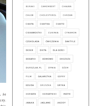
BURAKI
CAMEMBERT
CHAŁWA
CHLEB
CHOLESTEROL
CHRZAN
CIASTA
CIASTKA
CIASTO
CIEKAWOSTKI
CUKINIA
CYNAMON
CZEKOLADA
ĆWICZENIA
DAKTYLE
DESER
DIETA
DLA GOŚCI
DODATKI
DOMOWO
DROŻDŻE
DURSZLAK.PL
DYNIA
DŻEM
FILM
GALARETKA
GOFRY
GOUDA
GRUSZKA
GRYKA
, że
HERBATA
HERBATNIKI
INDYK
czy.
JABŁKA
JAGLANE
JAGODY
obią