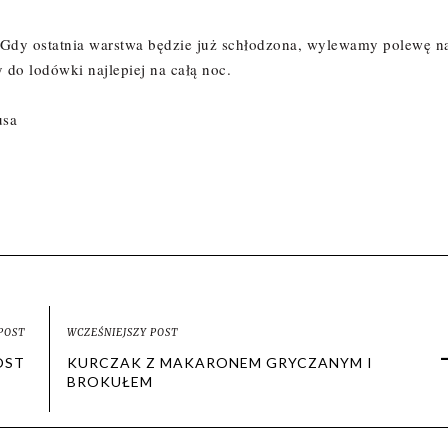
. Gdy ostatnia warstwa będzie już schłodzona, wylewamy polewę n
do lodówki najlepiej na całą noc.
usa
POST
WCZEŚNIEJSZY POST
OST
KURCZAK Z MAKARONEM GRYCZANYM I
BROKUŁEM