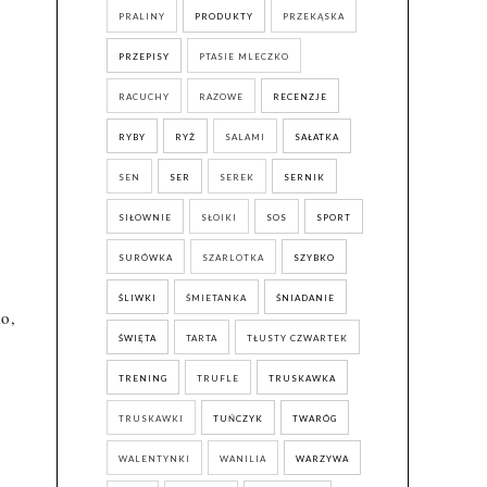
PRALINY
PRODUKTY
PRZEKĄSKA
PRZEPISY
PTASIE MLECZKO
RACUCHY
RAZOWE
RECENZJE
RYBY
RYŻ
SALAMI
SAŁATKA
SEN
SER
SEREK
SERNIK
SIŁOWNIE
SŁOIKI
SOS
SPORT
SURÓWKA
SZARLOTKA
SZYBKO
ŚLIWKI
ŚMIETANKA
ŚNIADANIE
o,
ŚWIĘTA
TARTA
TŁUSTY CZWARTEK
TRENING
TRUFLE
TRUSKAWKA
TRUSKAWKI
TUŃCZYK
TWARÓG
WALENTYNKI
WANILIA
WARZYWA