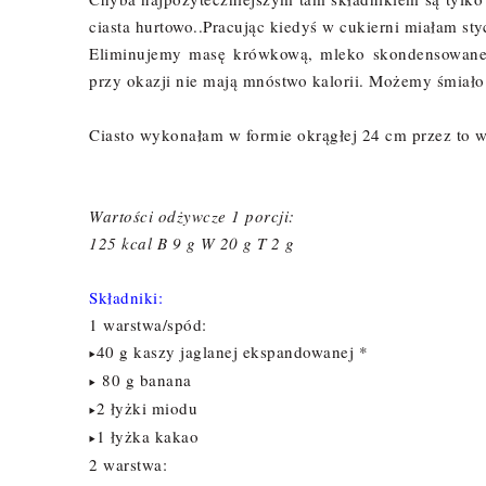
ciasta hurtowo..Pracując kiedyś w cukierni miałam st
Eliminujemy masę krówkową, mleko skondensowane,
przy okazji nie mają mnóstwo kalorii. Możemy śmiało
Ciasto wykonałam w formie okrągłej 24 cm przez to wyg
Wartości odżywcze 1 porcji:
125 kcal B 9 g W 20 g T 2 g
Składniki:
1 warstwa/spód:
40 g kaszy jaglanej ekspandowanej *
▸
80 g banana
▸
2 łyżki miodu
▸
1 łyżka kakao
▸
2 warstwa: