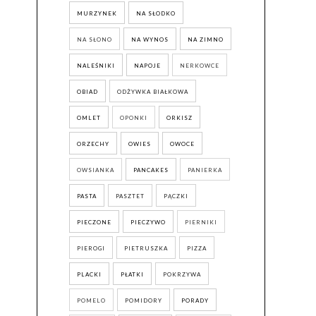
MURZYNEK
NA SŁODKO
NA SŁONO
NA WYNOS
NA ZIMNO
NALEŚNIKI
NAPOJE
NERKOWCE
OBIAD
ODŻYWKA BIAŁKOWA
OMLET
OPONKI
ORKISZ
ORZECHY
OWIES
OWOCE
OWSIANKA
PANCAKES
PANIERKA
PASTA
PASZTET
PĄCZKI
PIECZONE
PIECZYWO
PIERNIKI
PIEROGI
PIETRUSZKA
PIZZA
PLACKI
PŁATKI
POKRZYWA
POMELO
POMIDORY
PORADY