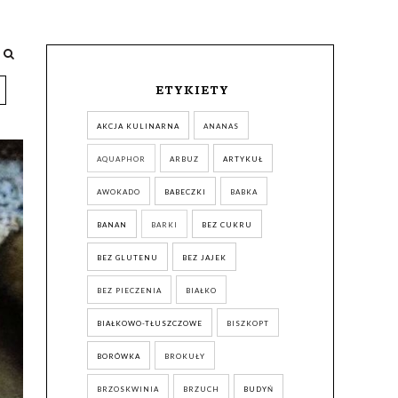
ETYKIETY
AKCJA KULINARNA
ANANAS
AQUAPHOR
ARBUZ
ARTYKUŁ
AWOKADO
BABECZKI
BABKA
BANAN
BARKI
BEZ CUKRU
BEZ GLUTENU
BEZ JAJEK
BEZ PIECZENIA
BIAŁKO
BIAŁKOWO-TŁUSZCZOWE
BISZKOPT
BORÓWKA
BROKUŁY
BRZOSKWINIA
BRZUCH
BUDYŃ