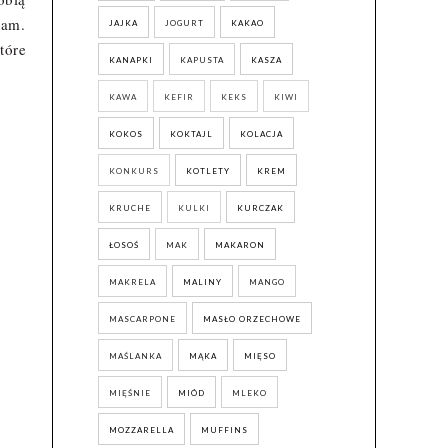
łam.
JAJKA
JOGURT
KAKAO
tóre
KANAPKI
KAPUSTA
KASZA
KAWA
KEFIR
KEKS
KIWI
KOKOS
KOKTAJL
KOLACJA
KONKURS
KOTLETY
KREM
KRUCHE
KULKI
KURCZAK
ŁOSOŚ
MAK
MAKARON
MAKRELA
MALINY
MANGO
MASCARPONE
MASŁO ORZECHOWE
MAŚLANKA
MĄKA
MIĘSO
MIĘŚNIE
MIÓD
MLEKO
MOZZARELLA
MUFFINS