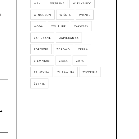
WEKI
WĘDLINA
WIELKANOC
a
WINOGRON
WIŚNIA
WIŚNIE
WODA
YOUTUBE
ZAKWASY
ZAPIEKANE
ZAPIEKANKA
ZDROWIE
ZDROWO
ZEBRA
ZIEMNIAKI
ZIOŁA
ZUPA
ŻELATYNA
ŻURAWINA
ŻYCZENIA
ŻYTNIE