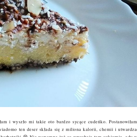
łam i wyszło mi takie oto bardzo sycące cudeńko. Postanowiłam
iadomo ten deser składa się z miliona kalorii, chemii i utwardza
 herbatniki 😆 Nie wspomnę już co wpychają tam cukiernie, gdy r